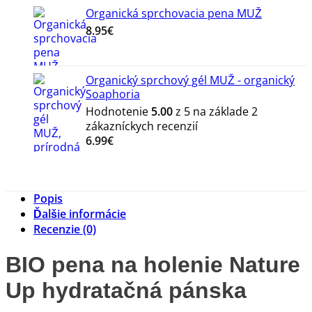
Organická sprchovacia pena MUŽ
8.95
€
Organický sprchový gél MUŽ - organický
Soaphoria
Hodnotenie
5.00
z 5 na základe
2
zákazníckych recenzií
6.99
€
Popis
Ďalšie informácie
Recenzie (0)
BIO pena na holenie Nature
Up hydratačná pánska