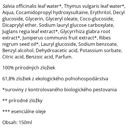
S
alvia officinalis leaf water*, Thymus vulgaris leaf water*,
Aqua, Cocamidopropyl hydroxysultaine, Erythritol, Decyl
glucoside, Glycerin, Glyceryl oleate, Coco-glucoside,
Dicaprylyl ether, Sodium lauryl glucose carboxylate,
Juglans regia leaf extract*, Glycyrrhiza glabra root
extract*, Juniperus communis fruit extract*, Ribes
nigrum seed oil*, Lauryl glucoside, Sodium benzoate,
Benzyl alcohol, Dehydroacetic acid, Potassium sorbate,
Citric acid, Benzoic acid, Parfum.
100% prírodných zložiek
61,8% zložiek z ekologického poľnohospodárstva
*suroviny z kontrolovaného biologického pestovania
** prírodné zložky
*** esenciálne oleje
Obsah: 150ml