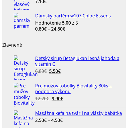
7.10
€
Dámsky parfém w107 Chloe Essens
Hodnotenie
5.00
z 5
Price
0.80
€
–
24.80
€
range:
0.80€
Zľavnené
through
24.80€
Detský sirup Betaglukan lesná jahoda a
vitamín C
Pôvodná
Aktuálna
6.80
€
5.50
€
cena
cena
bola:
je:
Pre mužov tobolky Biovitality 30ks –
6.80€.
5.50€.
podpora výkonu
Pôvodná
Aktuálna
12.20
€
9.90
€
cena
cena
bola:
je:
Masážna kefa na tvár i na vlásky bábätka
12.20€.
9.90€.
Price
2.50
€
–
4.50
€
range: