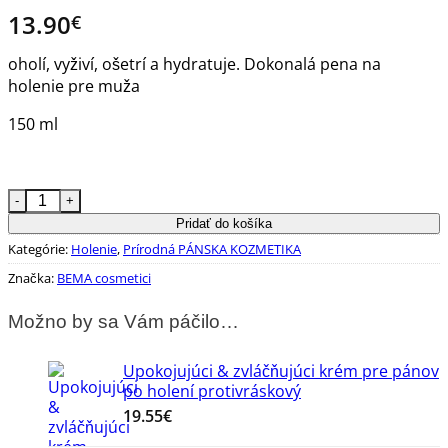
13.90
€
oholí, vyživí, ošetrí a hydratuje. Dokonalá pena na
holenie pre muža
150 ml
množstvo BIO pena na holenie Nature Up hydratačná
Pridať do košíka
Kategórie:
Holenie
,
Prírodná PÁNSKA KOZMETIKA
Značka:
BEMA cosmetici
Možno by sa Vám páčilo…
Upokojujúci & zvláčňujúci krém pre pánov
po holení protivráskový
19.55
€