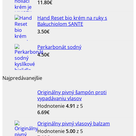
11.80
€
Hand Reset bio krém na ruky s
Bakuchiolom SANTE
3.50
€
Perkarbonát sodný
4.50
€
Najpredávanejšie
Originálny pivný šampón proti
vypadávaniu vlasov
Hodnotenie
4.91
z 5
6.69
€
Originálny pivný vlasový balzam
Hodnotenie
5.00
z 5