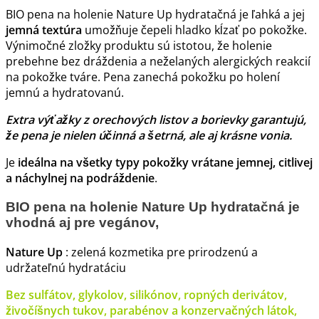
BIO pena na holenie Nature Up hydratačná je ľahká a jej
jemná textúra
umožňuje čepeli hladko kĺzať po pokožke.
Výnimočné zložky produktu sú istotou, že holenie
prebehne bez dráždenia a neželaných alergických reakcií
na pokožke tváre. Pena zanechá pokožku po holení
jemnú a hydratovanú.
Extra výťažky z orechových listov a borievky garantujú,
že pena je nielen účinná a šetrná, ale aj krásne vonia.
Je
ideálna na všetky typy pokožky vrátane jemnej, citlivej
a náchylnej na podráždenie
.
BIO pena na holenie Nature Up hydratačná je
vhodná aj pre vegánov,
Nature Up
: zelená kozmetika pre prirodzenú a
udržateľnú hydratáciu
Bez sulfátov, glykolov, silikónov, ropných derivátov,
živočíšnych tukov, parabénov a konzervačných látok,