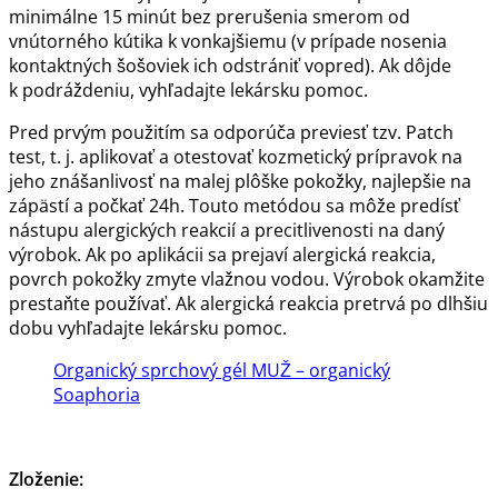
minimálne 15 minút bez prerušenia smerom od
vnútorného kútika k vonkajšiemu (v prípade nosenia
kontaktných šošoviek ich odstrániť vopred). Ak dôjde
k podráždeniu, vyhľadajte lekársku pomoc.
Pred prvým použitím sa odporúča previesť tzv. Patch
test, t. j. aplikovať a otestovať kozmetický prípravok na
jeho znášanlivosť na malej plôške pokožky, najlepšie na
zápästí a počkať 24h. Touto metódou sa môže predísť
nástupu alergických reakcií a precitlivenosti na daný
výrobok. Ak po aplikácii sa prejaví alergická reakcia,
povrch pokožky zmyte vlažnou vodou. Výrobok okamžite
prestaňte používať. Ak alergická reakcia pretrvá po dlhšiu
dobu vyhľadajte lekársku pomoc.
Organický sprchový gél MUŽ – organický
Soaphoria
Zloženie: