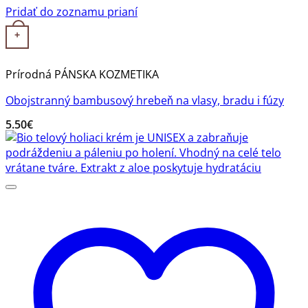
Pridať do zoznamu prianí
+
Prírodná PÁNSKA KOZMETIKA
Obojstranný bambusový hrebeň na vlasy, bradu i fúzy
5.50
€