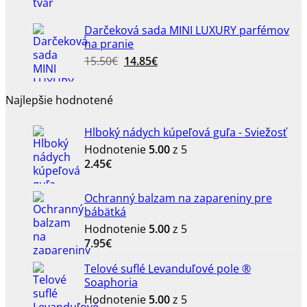
2.50€
through
Darčeková sada MINI LUXURY parfémov
4.50€
na pranie
Pôvodná
Aktuálna
15.50
€
14.85
€
cena
cena
bola:
je:
Najlepšie hodnotené
15.50€.
14.85€.
Hlboký nádych kúpeľová guľa - Sviežosť
Hodnotenie
5.00
z 5
2.45
€
Ochranný balzam na zapareniny pre
bábätká
Hodnotenie
5.00
z 5
7.95
€
Telové suflé Levanduľové pole ®
Soaphoria
Hodnotenie
5.00
z 5