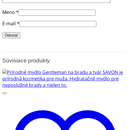
Meno
*
E-mail
*
Súvisiace produkty