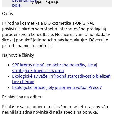
Price
7.55
€
–
14.55
€
range:
7.55€
O nás
through
Prírodna kozmetika a BIO kozmetika a-ORIGINAL
14.55€
poskytuje okrem samotného internetového predaja aj
poradenstvo a konzultácie. Nechce sa vám dlho hľadať v
širokej ponuke? Jednoducho nás kontaktujte. Dôverujte
prírode namiesto chémie!
Najnovčie články
SPF krémy nie sú len ochrana pokožky, ale aj
Žiadne
stratégia zdravia a rozumu
komentáre
Ekologické aviváže: Prírodná starostlivosť o bielizeň
na
Žiadne
bez chémie
SPF
komentáre
Žiadn
Ekologické pracie gély je správna voľba. Prečo?
na
krémy
komen
Prihlásiť sa na odber
Ekologické
nie
na
aviváže:
sú
Ekolog
Prihláste sa na odber e-mailového newslettera, aby vám
Prírodná
len
pracie
neunikla žiadna novinka či naša špeciálna ponuka.