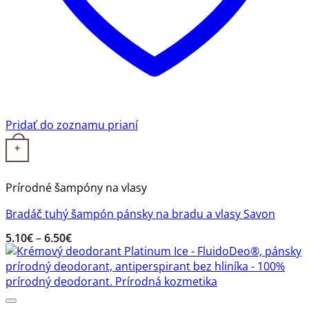
Pridať do zoznamu prianí
Tento produkt má viacero variantov. Možnosti si môžete v
+
Prírodné šampóny na vlasy
Bradáč tuhý šampón pánsky na bradu a vlasy Savon
Price
5.10
€
–
6.50
€
range:
5.10€
through
6.50€