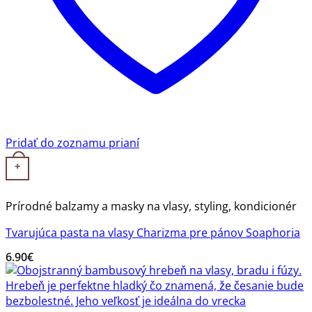
Pridať do zoznamu prianí
+
Prírodné balzamy a masky na vlasy, styling, kondicionér
Tvarujúca pasta na vlasy Charizma pre pánov Soaphoria
6.90
€