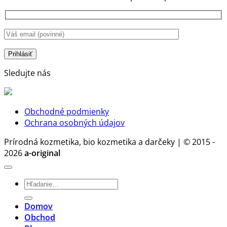
starostlivosť
ochrana
gély
o
pokožky,
je
bielizeň
ale
správ
bez
aj
voľba.
chémie
stratégia
Prečo?
zdravia
a
Sledujte nás
rozumu
Obchodné podmienky
Ochrana osobných údajov
Prírodná kozmetika, bio kozmetika a darčeky | © 2015 -
2026
a-original
Hľadať:
Domov
Obchod