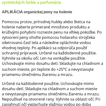
syntetických farbív a parfumácie.
APLIKÁCIA organickej peny na holenie
Pomocou prstov, prírodnej hubky alebo štetca na
holenie naberte primerané množstvo produktu a
krúživými pohybmi rozneste penu na vlhkej pokožke. Po
vytvorení peny ohoľte pomocou holiaceho strojčeka
ošetrovanú časť tela a následne opláchnite vodou
vhodnej teploty. Po aplikácii sa odporúča použiť
ochranný prípravok. Určené na každodenné použitie.
Vyhnite sa okoliu očí. Len na vonkajšie použitie.
Uchovávajte mimo dosahu detí. Skladujte na chladnom a
o
suchom mieste, pri teplote do +25
C a nevystavujte
priamemu slnečnému žiareniu a mrazu.
Určené na každodenné použitie. Uchovávajte mimo
dosahu detí. Skladujte na chladnom a suchom mieste
a nevystavujte priamemu slnečnému žiareniu a mrazu.
Nepoužívať na otvorené rany. Vyhnite sa oblasti očí. Pri
zasiahnutí očí vyplachujte vlažnou vodou po dobu