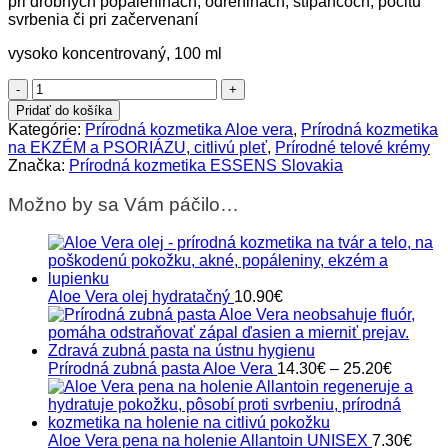
pri drobných popáleninách, odreninách, štípancoch, pocitu
svrbenia či pri začervenaní
vysoko koncentrovaný, 100 ml
množstvo
Aloe
Pridať do košíka
Vera
Kategórie:
Prírodná kozmetika Aloe vera
,
Prírodná kozmetika
Soft
na EKZÉM a PSORIÁZU, citlivú pleť
,
Prírodné telové krémy
Spray
Značka:
Prírodná kozmetika ESSENS Slovakia
PLUS
prvej
Možno by sa Vám páčilo…
pomoci
Aloe Vera olej hydratačný
10.90
€
Price
Prírodná zubná pasta Aloe Vera
14.30
€
–
25.20
€
range:
14.30€
through
25.20€
Aloe Vera pena na holenie Allantoin UNISEX
7.30
€