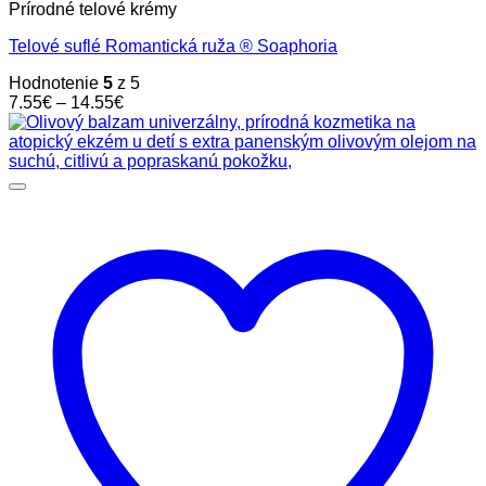
Prírodné telové krémy
produkt
má
Telové suflé Romantická ruža ® Soaphoria
viacero
variantov.
Hodnotenie
5
z 5
Možnosti
Price
7.55
€
–
14.55
€
si
range:
môžete
7.55€
vybrať
through
na
14.55€
stránke
produktu.