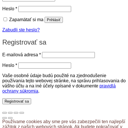
Povinné
Heslo
*
Zapamätať si ma
Prihlásiť
Zabudli ste heslo?
Registrovať sa
Povinné
E-mailová adresa
*
Povinné
Heslo
*
Vaše osobné údaje budú použité na zjednodušenie
používania tejto webovej stránke, na správu prihlasovania do
vášho účtu a na iné účely opísané v dokumente
pravidlá
ochrany súkromia
.
Registrovať sa
Používame cookies aby sme pre vás zabezpečili ten najlepší
zážitok z našich webových stránok. Ak budete pokračovať v