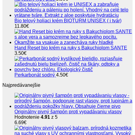
Bio telový holiaci krém BIOTURM UNISEX ( i tvár)
11.80
€
Hand Reset bio krém na ruky s Bakuchiolom SANTE
3.50
€
Perkarbonát sodný
4.50
€
Najpredávanejšie
Originálny pivný šampón proti vypadávaniu vlasov
Hodnotenie
4.91
z 5
6.69
€