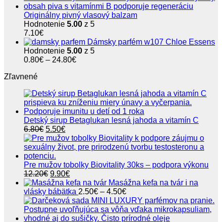
Originálny pivný vlasový balzam
Hodnotenie
5.00
z 5
7.10
€
Dámsky parfém w107 Chloe Essens
Hodnotenie
5.00
z 5
Price
0.80
€
–
24.80
€
range:
Zľavnené
0.80€
through
24.80€
Detský sirup Betaglukan lesná jahoda a vitamín C
Pôvodná
Aktuálna
6.80
€
5.50
€
cena
cena
bola:
je:
6.80€.
5.50€.
Pre mužov tobolky Biovitality 30ks – podpora výkonu
Pôvodná
Aktuálna
12.20
€
9.90
€
cena
cena
Masážna kefa na tvár i na
bola:
je:
Price
vlásky bábätka
2.50
€
–
4.50
€
12.20€.
9.90€.
range:
2.50€
through