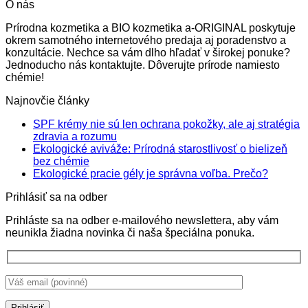
O nás
7.55€
through
Prírodna kozmetika a BIO kozmetika a-ORIGINAL poskytuje
14.55€
okrem samotného internetového predaja aj poradenstvo a
konzultácie. Nechce sa vám dlho hľadať v širokej ponuke?
Jednoducho nás kontaktujte. Dôverujte prírode namiesto
chémie!
Najnovčie články
SPF krémy nie sú len ochrana pokožky, ale aj stratégia
Žiadne
zdravia a rozumu
komentáre
Ekologické aviváže: Prírodná starostlivosť o bielizeň
na
Žiadne
bez chémie
SPF
komentáre
Žiadne
Ekologické pracie gély je správna voľba. Prečo?
na
krémy
komentá
Prihlásiť sa na odber
Ekologické
nie
na
aviváže:
sú
Ekologi
Prihláste sa na odber e-mailového newslettera, aby vám
Prírodná
len
pracie
neunikla žiadna novinka či naša špeciálna ponuka.
starostlivosť
ochrana
gély
o
pokožky,
je
bielizeň
ale
správna
bez
aj
voľba.
chémie
stratégia
Prečo?
zdravia