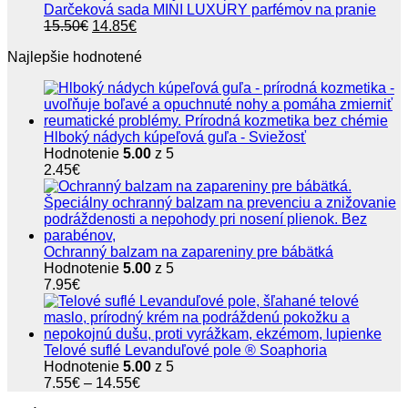
4.50€
Darčeková sada MINI LUXURY parfémov na pranie
Pôvodná
Aktuálna
15.50
€
14.85
€
cena
cena
Najlepšie hodnotené
bola:
je:
15.50€.
14.85€.
Hlboký nádych kúpeľová guľa - Sviežosť
Hodnotenie
5.00
z 5
2.45
€
Ochranný balzam na zapareniny pre bábätká
Hodnotenie
5.00
z 5
7.95
€
Telové suflé Levanduľové pole ® Soaphoria
Hodnotenie
5.00
z 5
Price
7.55
€
–
14.55
€
range: