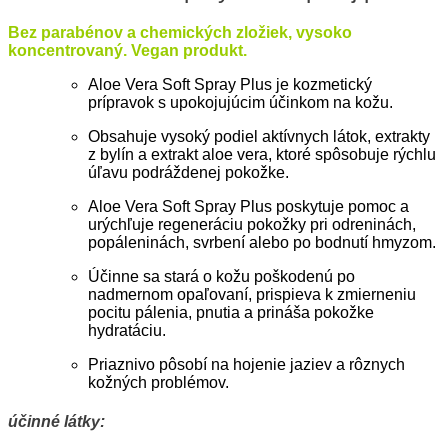
Bez parabénov a chemických zložiek, vysoko
koncentrovaný. Vegan produkt.
Aloe Vera Soft Spray Plus je kozmetický
prípravok s upokojujúcim účinkom na kožu.
Obsahuje vysoký podiel aktívnych látok, extrakty
z bylín a extrakt aloe vera, ktoré spôsobuje rýchlu
úľavu podráždenej pokožke.
Aloe Vera Soft Spray Plus poskytuje pomoc a
urýchľuje regeneráciu pokožky pri odreninách,
popáleninách, svrbení alebo po bodnutí hmyzom.
Účinne sa stará o kožu poškodenú po
nadmernom opaľovaní, prispieva k zmierneniu
pocitu pálenia, pnutia a prináša pokožke
hydratáciu.
Priaznivo pôsobí na hojenie jaziev a rôznych
kožných problémov.
účinné látky: