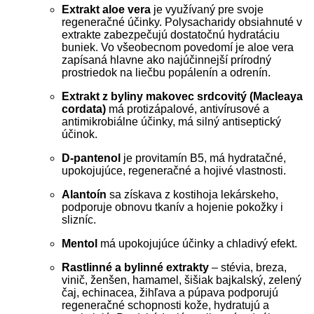
Extrakt aloe vera
je využívaný pre svoje
regeneračné účinky. Polysacharidy obsiahnuté v
extrakte zabezpečujú dostatočnú hydratáciu
buniek. Vo všeobecnom povedomí je aloe vera
zapísaná hlavne ako najúčinnejší prírodný
prostriedok na liečbu popálenín a odrenín.
Extrakt z byliny makovec srdcovitý (Macleaya
cordata)
má protizápalové, antivírusové a
antimikrobiálne účinky, má silný antiseptický
účinok.
D-pantenol
je provitamín B5, má hydratačné,
upokojujúce, regeneračné a hojivé vlastnosti.
Alantoín
sa získava z kostihoja lekárskeho,
podporuje obnovu tkanív a hojenie pokožky i
slizníc.
Mentol
má upokojujúce účinky a chladivý efekt.
Rastlinné a bylinné extrakty
– stévia, breza,
vinič, ženšen, hamamel, šišiak bajkalský, zelený
čaj, echinacea, žihľava a púpava podporujú
regeneračné schopnosti kože, hydratujú a