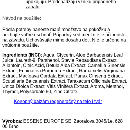
upokojujú. Predchádzajú vzniku prípadného
zápalu.
Návod na použitie:
Podľa potreby naneste malé množstvo na pokožku a
nechajte voľne uschnúť. Prípadný sediment nie je účinnosti
na závadu. Uchovávajte mimo dosahu detí. Nie je určené na
vnútorné použitie.
Ingredients (INCI):
Aqua, Glycerin, Aloe Barbadensis Leaf
Juice, Laureth-9, Panthenol, Stevia Rebaudiana Extract,
Allantoin, Citric Acid, Betula Alba Extract, Camellia Sinensis
Extract, Echinacea Purpurea Extract, Hamamelis Virginiana
Extract, Macleaya Cordata Extract, Panax Ginseng Extract,
Scutellaria Baicalensis Extract, Taraxacum Officinale Extract,
Urtica Dioica Extract, Vitis Vinifera Extract, Aroma, Menthol,
Thymol, Polysorbate 80, Zinc Citrate.
Konopný balzám regeneračný na telo i tvár
Výrobca
: ESSENS EUROPE SE, Zaoralova 3045/1e, 628
00 Brno