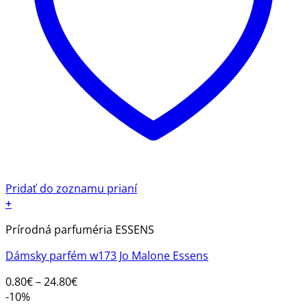
Pridať do zoznamu prianí
+
Tento
Prírodná parfuméria ESSENS
produkt
má
Dámsky parfém w173 Jo Malone Essens
viacero
variantov.
Price
0.80
€
–
24.80
€
Možnosti
range:
-10%