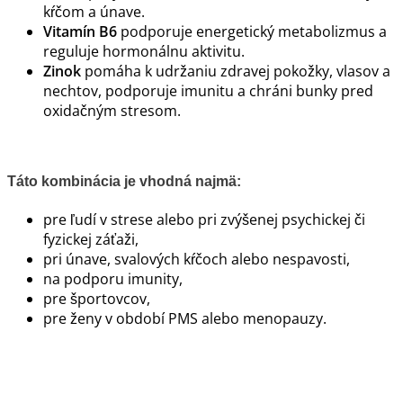
kŕčom a únave.
Vitamín B6
podporuje energetický metabolizmus a
reguluje hormonálnu aktivitu.
Zinok
pomáha k udržaniu zdravej pokožky, vlasov a
nechtov, podporuje imunitu a chráni bunky pred
oxidačným stresom.
Táto kombinácia je vhodná najmä:
pre ľudí v strese alebo pri zvýšenej psychickej či
fyzickej záťaži,
pri únave, svalových kŕčoch alebo nespavosti,
na podporu imunity,
pre športovcov,
pre ženy v období PMS alebo menopauzy.