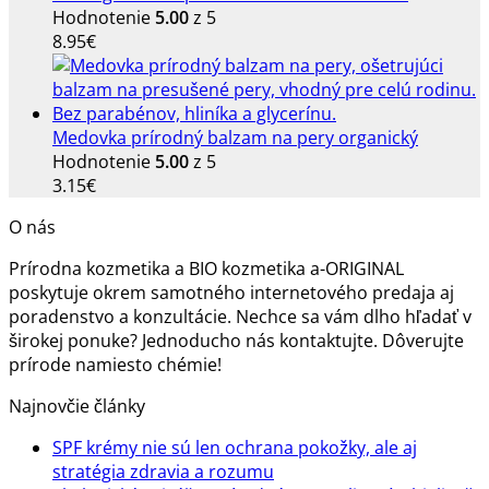
Hodnotenie
5.00
z 5
8.95
€
Medovka prírodný balzam na pery organický
Hodnotenie
5.00
z 5
3.15
€
O nás
Prírodna kozmetika a BIO kozmetika a-ORIGINAL
poskytuje okrem samotného internetového predaja aj
poradenstvo a konzultácie. Nechce sa vám dlho hľadať v
širokej ponuke? Jednoducho nás kontaktujte. Dôverujte
prírode namiesto chémie!
Najnovčie články
SPF krémy nie sú len ochrana pokožky, ale aj
Žiadne
stratégia zdravia a rozumu