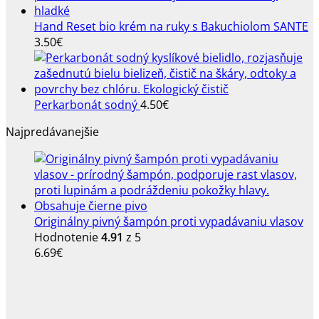
Hand Reset bio krém na ruky s Bakuchiolom SANTE
3.50
€
Perkarbonát sodný
4.50
€
Najpredávanejšie
Originálny pivný šampón proti vypadávaniu vlasov
Hodnotenie
4.91
z 5
6.69
€