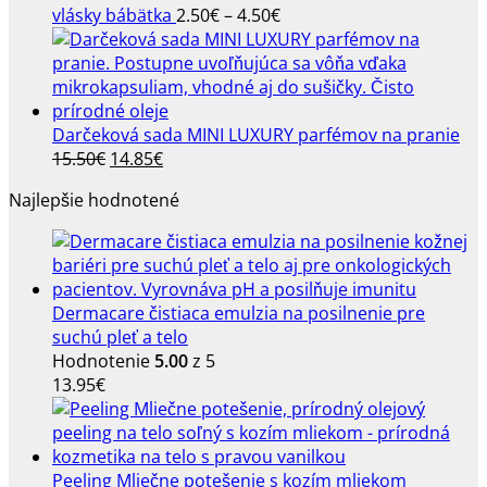
bola:
je:
Price
vlásky bábätka
2.50
€
–
4.50
€
12.20€.
9.90€.
range:
2.50€
through
4.50€
Darčeková sada MINI LUXURY parfémov na pranie
Pôvodná
Aktuálna
15.50
€
14.85
€
cena
cena
Najlepšie hodnotené
bola:
je:
15.50€.
14.85€.
Dermacare čistiaca emulzia na posilnenie pre
suchú pleť a telo
Hodnotenie
5.00
z 5
13.95
€
Peeling Mliečne potešenie s kozím mliekom