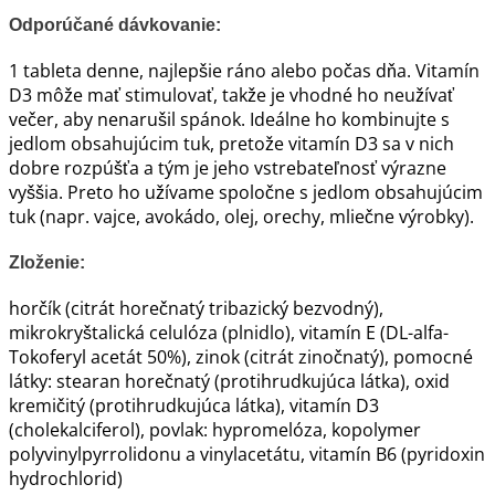
Odporúčané dávkovanie:
1 tableta denne, najlepšie ráno alebo počas dňa. Vitamín
D3 môže mať stimulovať, takže je vhodné ho neužívať
večer, aby nenarušil spánok. Ideálne ho kombinujte s
jedlom obsahujúcim tuk, pretože vitamín D3 sa v nich
dobre rozpúšťa a tým je jeho vstrebateľnosť výrazne
vyššia. Preto ho užívame spoločne s jedlom obsahujúcim
tuk (napr. vajce, avokádo, olej, orechy, mliečne výrobky).
Zloženie:
horčík (citrát horečnatý tribazický bezvodný),
mikrokryštalická celulóza (plnidlo), vitamín E (DL-alfa-
Tokoferyl acetát 50%), zinok (citrát zinočnatý), pomocné
látky: stearan horečnatý (protihrudkujúca látka), oxid
kremičitý (protihrudkujúca látka), vitamín D3
(cholekalciferol), povlak: hypromelóza, kopolymer
polyvinylpyrrolidonu a vinylacetátu, vitamín B6 (pyridoxin
hydrochlorid)