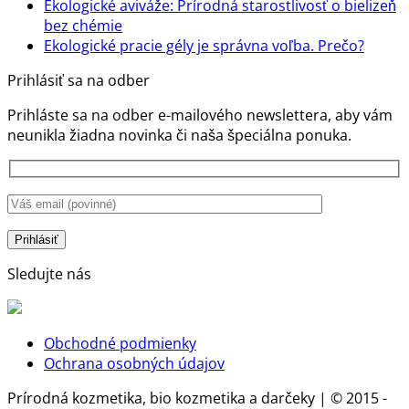
komentáre
Ekologické aviváže: Prírodná starostlivosť o bielizeň
na
Žiadne
bez chémie
SPF
komentáre
Žiadn
Ekologické pracie gély je správna voľba. Prečo?
na
krémy
komen
Prihlásiť sa na odber
Ekologické
nie
na
aviváže:
sú
Ekolog
Prihláste sa na odber e-mailového newslettera, aby vám
Prírodná
len
pracie
neunikla žiadna novinka či naša špeciálna ponuka.
starostlivosť
ochrana
gély
o
pokožky,
je
bielizeň
ale
správ
bez
aj
voľba.
chémie
stratégia
Prečo?
zdravia
a
Sledujte nás
rozumu
Obchodné podmienky
Ochrana osobných údajov
Prírodná kozmetika, bio kozmetika a darčeky | © 2015 -