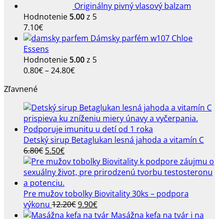
Originálny pivný vlasový balzam
Hodnotenie
5.00
z 5
7.10
€
Dámsky parfém w107 Chloe
Essens
Hodnotenie
5.00
z 5
Price
0.80
€
–
24.80
€
range:
Zľavnené
0.80€
through
24.80€
Detský sirup Betaglukan lesná jahoda a vitamín C
Pôvodná
Aktuálna
6.80
€
5.50
€
cena
cena
bola:
je:
6.80€.
5.50€.
Pre mužov tobolky Biovitality 30ks – podpora
Pôvodná
Aktuálna
výkonu
12.20
€
9.90
€
cena
cena
Masážna kefa na tvár i na