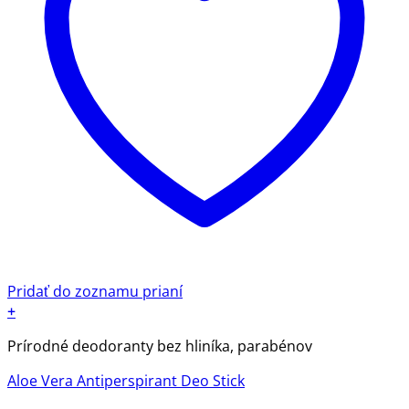
Pridať do zoznamu prianí
+
Tento
Prírodné deodoranty bez hliníka, parabénov
produkt
má
Aloe Vera Antiperspirant Deo Stick
viacero