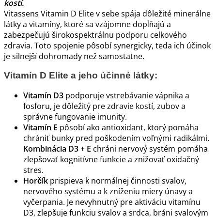
kostí.
Vitassens Vitamin D Elite v sebe spája dôležité minerálne
látky a vitamíny, ktoré sa vzájomne dopĺňajú a
zabezpečujú širokospektrálnu podporu celkového
zdravia. Toto spojenie pôsobí synergicky, teda ich účinok
je silnejší dohromady než samostatne.
Vitamín D Elite a jeho účinné látky:
Vitamín D3
podporuje vstrebávanie vápnika a
fosforu, je dôležitý pre zdravie kostí, zubov a
správne fungovanie imunity.
Vitamín E
pôsobí ako antioxidant, ktorý pomáha
chrániť bunky pred poškodením voľnými radikálmi.
Kombinácia D3 + E
chráni nervový systém pomáha
zlepšovať kognitívne funkcie a znižovať oxidačný
stres.
Horčík
prispieva k normálnej činnosti svalov,
nervového systému a k zníženiu miery únavy a
vyčerpania. Je nevyhnutný pre aktiváciu vitamínu
D3, zlepšuje funkciu svalov a srdca, bráni svalovým