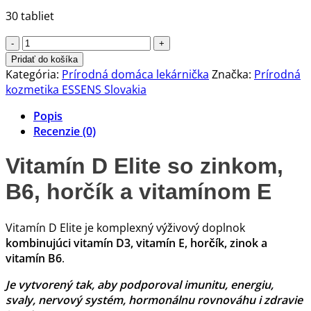
30 tabliet
množstvo
Vitamín
Pridať do košíka
D
Kategória:
Prírodná domáca lekárnička
Značka:
Prírodná
Elite
kozmetika ESSENS Slovakia
so
Popis
zinkom,
Recenzie (0)
B6,
horčíkom
Vitamín D Elite so zinkom,
a
vitamínom
B6, horčík a vitamínom E
E
Vitamín D Elite je komplexný výživový doplnok
kombinujúci vitamín D3, vitamín E, horčík, zinok a
vitamín B6
.
Je vytvorený tak, aby podporoval imunitu, energiu,
svaly, nervový systém, hormonálnu rovnováhu i zdravie