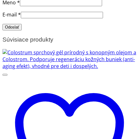
Meno
*
E-mail
*
Súvisiace produkty