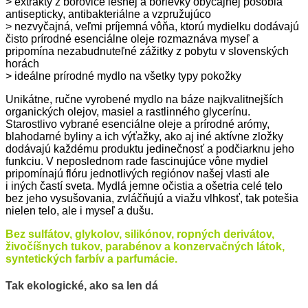
> extrakty z borovice lesnej a borievky obyčajnej pôsobia
antisepticky, antibakteriálne a vzpružujúco
> nezvyčajná, veľmi príjemná vôňa, ktorú mydielku dodávajú
čisto prírodné esenciálne oleje rozmaznáva myseľ a
pripomína nezabudnuteľné zážitky z pobytu v slovenských
horách
> ideálne prírodné mydlo na všetky typy pokožky
Unikátne, ručne vyrobené mydlo na báze najkvalitnejších
organických olejov, masiel a rastlinného glycerínu.
Starostlivo vybrané esenciálne oleje a prírodné arómy,
blahodarné byliny a ich výťažky, ako aj iné aktívne zložky
dodávajú každému produktu jedinečnosť a podčiarknu jeho
funkciu. V neposlednom rade fascinujúce vône mydiel
pripomínajú flóru jednotlivých regiónov našej vlasti ale
i iných častí sveta. Mydlá jemne očistia a ošetria celé telo
bez jeho vysušovania, zvláčňujú a viažu vlhkosť, tak potešia
nielen telo, ale i myseľ a dušu.
Bez sulfátov, glykolov, silikónov, ropných derivátov,
živočíšnych tukov, parabénov a konzervačných látok,
syntetických farbív a parfumácie.
Tak ekologické, ako sa len dá