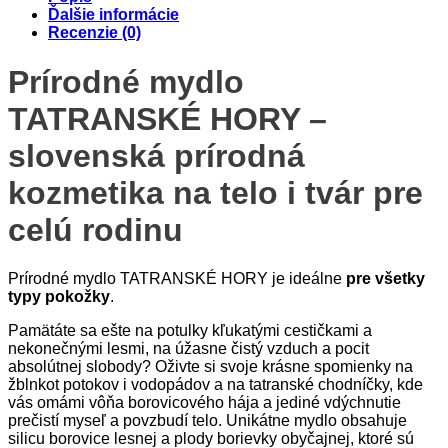
Ďalšie informácie
Recenzie (0)
Prírodné mydlo
TATRANSKÉ HORY –
slovenská prírodná
kozmetika na telo i tvár pre
celú rodinu
Prírodné mydlo TATRANSKÉ HORY je ideálne
pre všetky
typy pokožky
.
Pamätáte sa ešte na potulky kľukatými cestičkami a
nekonečnými lesmi, na úžasne čistý vzduch a pocit
absolútnej slobody? Oživte si svoje krásne spomienky na
žblnkot potokov i vodopádov a na tatranské chodníčky, kde
vás omámi vôňa borovicového hája a jediné vdýchnutie
prečistí myseľ a povzbudí telo. Unikátne mydlo obsahuje
silicu borovice lesnej a plody borievky obyčajnej, ktoré sú