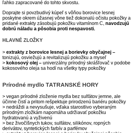
ľahko zapracované do tohto skvostu.
Doprajte si povzbudivý kúpeľ s vôňou borovice lesnej
poskytne okrem úžasnej vône tiež dokonalú očistu pokožky a
pridané extrakty zásobujú pokožku vitamínom C,
navodzujú
dobrú náladu a pôsobia proti nespavosti.
HLAVNÉ ZLOŽKY
>
extrakty z borovice lesnej a borievky obyčajnej –
tonizujú, osviežujú a revitalizujú pokožku a myseľ
>
kokosový olej –
univerzálny prírodný skrášľovač v podobe
kokosového oleja sa hodí na všetky typy pokožky
Prírodné mydlo TATRANSKÉ HORY
> vegan prírodné zloženie mydla bez sulfátov jemne, ale
účinne čistí a pritom rešpektuje prirodzenú bariéru pokožky
> nedráždi a nevysušuje, vďaka starostlivo vyberaným
prírodným zložkám napomáha udržiavať pokožku
hydratovanú a vyživenú
> bez živočíšnych tukov, sulfátov, silikónov, ropných
derivátov, syntetických farbív a parfémov