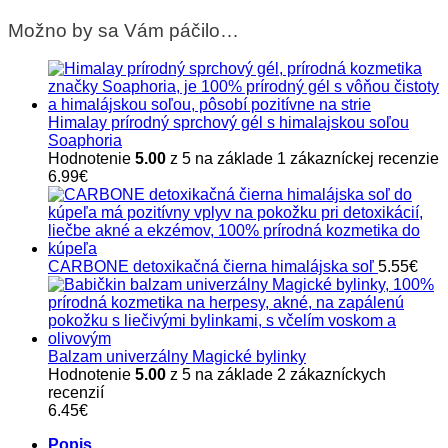
HORY
Možno by sa Vám páčilo…
Himalay prírodný sprchový gél s himalajskou soľou
Soaphoria
Hodnotenie
5.00
z 5 na základe
1
zákazníckej recenzie
6.99
€
CARBONE detoxikačná čierna himalájska soľ
5.55
€
Balzam univerzálny Magické bylinky
Hodnotenie
5.00
z 5 na základe
2
zákazníckych
recenzií
6.45
€
Popis