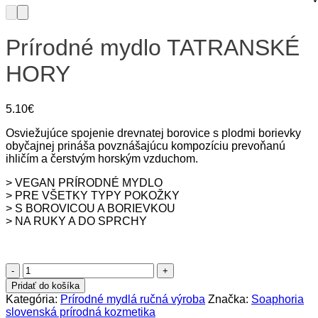
Prírodné mydlo TATRANSKÉ
HORY
5.10
€
Osviežujúce spojenie drevnatej borovice s plodmi borievky
obyčajnej prináša povznášajúcu kompozíciu prevoňanú
ihličím a čerstvým horským vzduchom.
> VEGAN PRÍRODNÉ MYDLO
> PRE VŠETKY TYPY POKOŽKY
> S BOROVICOU A BORIEVKOU
> NA RUKY A DO SPRCHY
množstvo
Prírodné
Pridať do košíka
mydlo
Kategória:
Prírodné mydlá ručná výroba
Značka:
Soaphoria
TATRANSKÉ
slovenská prírodná kozmetika