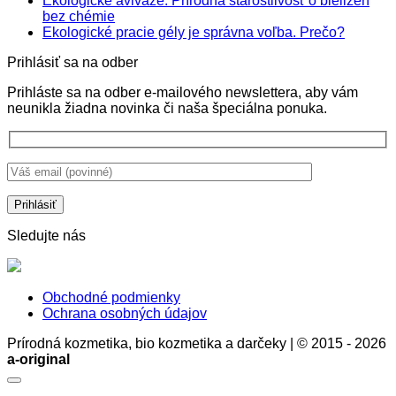
Ekologické aviváže: Prírodná starostlivosť o bielizeň
na
Žiadne
bez chémie
SPF
komentáre
Žiadne
Ekologické pracie gély je správna voľba. Prečo?
na
krémy
komentá
Prihlásiť sa na odber
Ekologické
nie
na
aviváže:
sú
Ekologi
Prihláste sa na odber e-mailového newslettera, aby vám
Prírodná
len
pracie
neunikla žiadna novinka či naša špeciálna ponuka.
starostlivosť
ochrana
gély
o
pokožky,
je
bielizeň
ale
správna
bez
aj
voľba.
chémie
stratégia
Prečo?
zdravia
a
rozumu
Sledujte nás
Obchodné podmienky
Ochrana osobných údajov
Prírodná kozmetika, bio kozmetika a darčeky | © 2015 - 2026
a-original