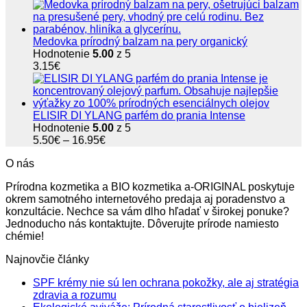
Medovka prírodný balzam na pery organický
Hodnotenie
5.00
z 5
3.15
€
ELISIR DI YLANG parfém do prania Intense
Hodnotenie
5.00
z 5
Price
5.50
€
–
16.95
€
range:
O nás
5.50€
through
Prírodna kozmetika a BIO kozmetika a-ORIGINAL poskytuje
16.95€
okrem samotného internetového predaja aj poradenstvo a
konzultácie. Nechce sa vám dlho hľadať v širokej ponuke?
Jednoducho nás kontaktujte. Dôverujte prírode namiesto
chémie!
Najnovčie články
SPF krémy nie sú len ochrana pokožky, ale aj stratégia
Žiadne
zdravia a rozumu
komentáre