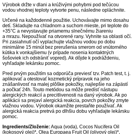
Výrobok držte v dlani a krúživými pohybmi pod tečúcou
vodou vhodnej teploty vytvorte penu, následne opláchnite.
Určené na každodenné použitie. Uchovávajte mimo dosahu
detí. Skladujte na chladnom a suchom mieste, pri teplote do
+35°C a nevystavujte priamemu slnečnému žiareniu
a mrazu. Nepoužívať na otvorené rany. Vyhnite sa oblasti očí.
Pri zasiahnutí očí vyplachujte vlažnou vodou po dobu
minimálne 15 minút bez prerušenia smerom od vnútorného
kútika k vonkajšiemu (v prípade nosenia kontaktných
šošoviek ich odstrániť vopred). Ak dôjde k podráždeniu,
vyhľadajte lekársku pomoc.
Pred prvým použitím sa odporúča previesť tzv. Patch test, t. j.
aplikovať a otestovať kozmetický prípravok na jeho
znášanlivosť na malej plôške pokožky, najlepšie na zápästí
a počkať 24h. Touto metódou sa môže predísť nástupu
alergických reakcií a precitlivenosti na daný výrobok. Ak po
aplikácii sa prejaví alergická reakcia, povrch pokožky zmyte
vlažnou vodou. Výrobok okamžite prestaňte používať. Ak
alergická reakcia pretrvá po dlhšiu dobu vyhľadajte lekársku
pomoc.
Ingredients/Zloženie:
Aqua (voda), Cocos Nucifera Oil
(kokosový olej)*, Olea Europaea Fruit Oil (olivový olej)*,