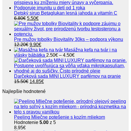
Detský sirup Betaglukan lesná jahoda a vitamín C
Pôvodná
Aktuálna
6.80
€
5.50
€
cena
cena
bola:
je:
6.80€.
5.50€.
Pre mužov tobolky Biovitality 30ks – podpora výkonu
Pôvodná
Aktuálna
12.20
€
9.90
€
cena
cena
Masážna kefa na tvár i na
bola:
je:
Price
vlásky bábätka
2.50
€
–
4.50
€
12.20€.
9.90€.
range:
2.50€
through
4.50€
Darčeková sada MINI LUXURY parfémov na pranie
Pôvodná
Aktuálna
15.50
€
14.85
€
cena
cena
Najlepšie hodnotené
bola:
je:
15.50€.
14.85€.
Peeling Mliečne potešenie s kozím mliekom
Hodnotenie
5.00
z 5
8.95
€