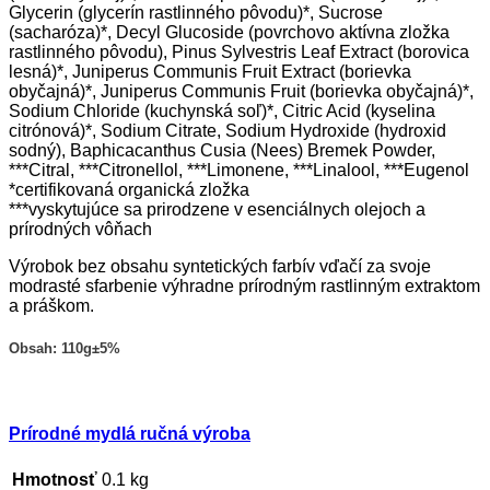
Glycerin (glycerín rastlinného pôvodu)*, Sucrose
(sacharóza)*, Decyl Glucoside (povrchovo aktívna zložka
rastlinného pôvodu), Pinus Sylvestris Leaf Extract (borovica
lesná)*, Juniperus Communis Fruit Extract (borievka
obyčajná)*, Juniperus Communis Fruit (borievka obyčajná)*,
Sodium Chloride (kuchynská soľ)*, Citric Acid (kyselina
citrónová)*, Sodium Citrate, Sodium Hydroxide (hydroxid
sodný), Baphicacanthus Cusia (Nees) Bremek Powder,
***Citral, ***Citronellol, ***Limonene, ***Linalool, ***Eugenol
*certifikovaná organická zložka
***vyskytujúce sa prirodzene v esenciálnych olejoch a
prírodných vôňach
Výrobok bez obsahu syntetických farbív vďačí za svoje
modrasté sfarbenie výhradne prírodným rastlinným extraktom
a práškom.
Obsah: 110g
±
5%
Prírodné mydlá ručná výroba
Hmotnosť
0.1 kg