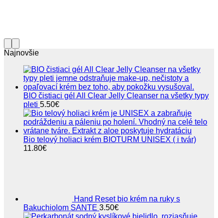
Najnovšie
BIO čistiaci gél All Clear Jelly Cleanser na všetky typy
pleti
5.50
€
Bio telový holiaci krém BIOTURM UNISEX ( i tvár)
11.80
€
Hand Reset bio krém na ruky s
Bakuchiolom SANTE
3.50
€