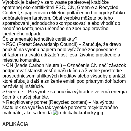
Výrobok je balený v zero waste papierovej krabičke
opatrenej eko-certifikátmi FSC, CN, Green-e a Recycled
Content, s papierovou etiketou potlačenou biologicky ľahko
odbúrateľným farbivom. Obal výrobku môžete po jeho
spotrebovaní jednoducho skompostovať, alebo vhodiť do
modrého kontajnera určeného na zber papierového
triedeného odpadu.
Čo znamenajú jednotlivé certifikáty?
> FSC (Forest Stewardship Council) – Zaručuje, že drevo
použité na výrobu papiera bolo vyťažené zodpovedne s
ohľadom na trvalú udržateľnosť lesa, životné prostredie a
miestnu komunitu.
> CN (Made Carbon Neutral) – Označenie CN načí záväzok
podporovať starostlivosť o našu klímu a životné prostredie
prostredníctvom uhlíkových kreditov alebo výsadby plantáží,
ktoré sľubujú ďalšie zníženie emisií pod priamym dohľadom
nezávislej inštitúcie.
> Green-e – Pri výrobe sa používa výhradne veterná energia
šetrná k našej planéte.
> Recyklovaný pomer (Recycled content) – Na výrobu
škatuliek sa využíva tak vysoké percento recyklovaného
materiálu, ako sa len dá.
APLIKÁCIA