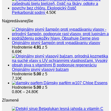
Perkarbonát sodný
4.50
€
Najpredávanejšie
Originálny pivný šampón proti vypadávaniu vlasov
Hodnotenie
4.91
z 5
6.69
€
Originálny pivný vlasový balzam
Hodnotenie
5.00
z 5
7.10
€
Dámsky parfém w107 Chloe Essens
Hodnotenie
5.00
z 5
Price
0.80
€
–
24.80
€
range:
Zľavnené
0.80€
through
24.80€