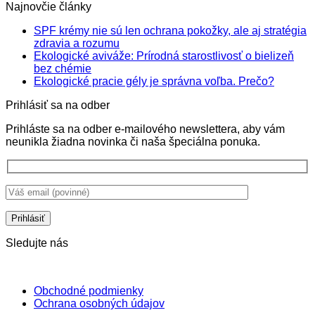
Najnovčie články
SPF krémy nie sú len ochrana pokožky, ale aj stratégia
Žiadne
zdravia a rozumu
komentáre
Ekologické aviváže: Prírodná starostlivosť o bielizeň
na
Žiadne
bez chémie
SPF
komentáre
Žiadne
Ekologické pracie gély je správna voľba. Prečo?
na
krémy
komentá
Prihlásiť sa na odber
Ekologické
nie
na
aviváže:
sú
Ekologi
Prihláste sa na odber e-mailového newslettera, aby vám
Prírodná
len
pracie
neunikla žiadna novinka či naša špeciálna ponuka.
starostlivosť
ochrana
gély
o
pokožky,
je
bielizeň
ale
správna
bez
aj
voľba.
chémie
stratégia
Prečo?
zdravia
a
rozumu
Sledujte nás
Obchodné podmienky
Ochrana osobných údajov