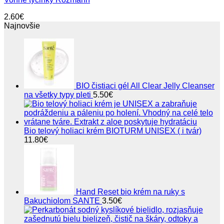
2.60
€
Najnovšie
BIO čistiaci gél All Clear Jelly Cleanser
na všetky typy pleti
5.50
€
Bio telový holiaci krém BIOTURM UNISEX ( i tvár)
11.80
€
Hand Reset bio krém na ruky s
Bakuchiolom SANTE
3.50
€