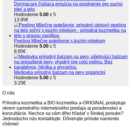
Dermacare čistiaca emulzia na posilnenie pre suchú
pleť a telo
Hodnotenie
5.00
z 5
13.95
€
Peeling Mliečne potešenie s kozím mliekom
Hodnotenie
5.00
z 5
8.95
€
Medovka prírodný balzam na pery organický
Hodnotenie
5.00
z 5
3.15
€
O nás
Prírodna kozmetika a BIO kozmetika a-ORIGINAL poskytuje
okrem samotného internetového predaja aj poradenstvo a
konzultácie. Nechce sa vám dlho hľadať v širokej ponuke?
Jednoducho nás kontaktujte. Dôverujte prírode namiesto
chémie!