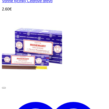
Vonné tyčinky Cédrové drevo
2.60
€