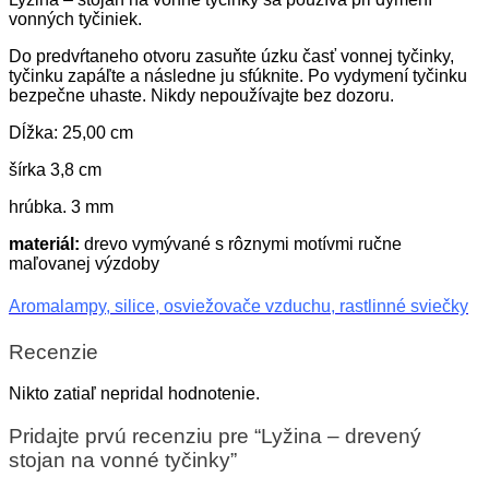
vonných tyčiniek.
Do predvŕtaneho otvoru zasuňte úzku časť vonnej tyčinky,
tyčinku zapáľte a následne ju sfúknite. Po vydymení tyčinku
bezpečne uhaste. Nikdy nepoužívajte bez dozoru.
Dĺžka: 25,00 cm
šírka 3,8 cm
hrúbka. 3 mm
materiál:
drevo vymývané s rôznymi motívmi ručne
maľovanej výzdoby
Aromalampy, silice, osviežovače vzduchu, rastlinné sviečky
Recenzie
Nikto zatiaľ nepridal hodnotenie.
Pridajte prvú recenziu pre “Lyžina – drevený
stojan na vonné tyčinky”