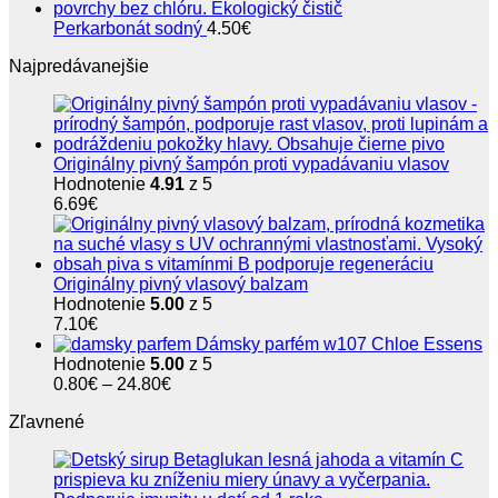
Perkarbonát sodný
4.50
€
Najpredávanejšie
Originálny pivný šampón proti vypadávaniu vlasov
Hodnotenie
4.91
z 5
6.69
€
Originálny pivný vlasový balzam
Hodnotenie
5.00
z 5
7.10
€
Dámsky parfém w107 Chloe Essens
Hodnotenie
5.00
z 5
Price
0.80
€
–
24.80
€
range:
Zľavnené
0.80€
through
24.80€