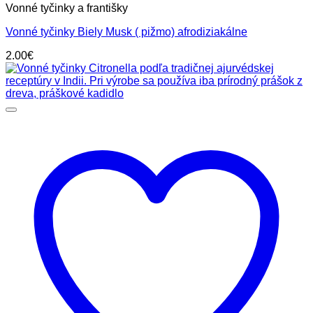
Vonné tyčinky a františky
Vonné tyčinky Biely Musk ( pižmo) afrodiziakálne
2.00
€