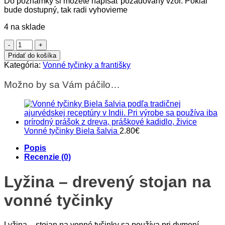
Do poznámky si môžete napísať požadovaný vzor. Pokiaľ
bude dostupný, tak radi vyhovieme
4 na sklade
množstvo
Lyžina
Pridať do košíka
-
Kategória:
Vonné tyčinky a františky
drevený
stojan
Možno by sa Vám páčilo…
na
vonné
tyčinky
Vonné tyčinky Biela šalvia
2.80
€
Popis
Recenzie (0)
Lyžina – drevený stojan na
vonné tyčinky
Lyžina – stojan na vonné tyčinky sa používa pri dymení