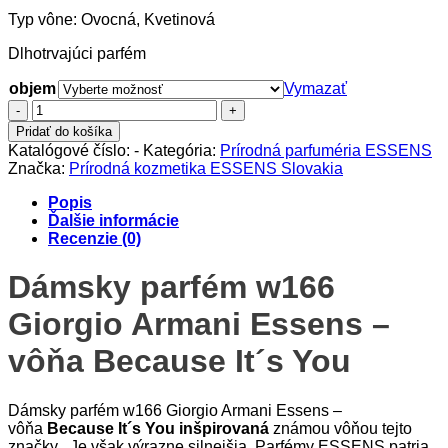
24.80€
Typ vône: Ovocná, Kvetinová
Dlhotrvajúci parfém
objem
Vymazať
množstvo
Dámsky
Pridať do košíka
parfém
Katalógové číslo:
-
Kategória:
Prírodná parfuméria ESSENS
w166
Značka:
Prírodná kozmetika ESSENS Slovakia
Giorgio
Armani
Popis
Ďalšie informácie
Recenzie (0)
Dámsky parfém w166
Giorgio Armani Essens –
vôňa Because It´s You
Dámsky parfém w166 Giorgio Armani Essens –
vôňa
Because It´s You
inšpirovaná
známou vôňou tejto
značky . Je však výrazne silnejšia. Parfémy ESSENS patria