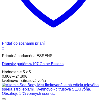
Pridať do zoznamu prianí
+
Tento
Prírodná parfuméria ESSENS
produkt
má
Dámsky parfém w107 Chloe Essens
viacero
variantov.
Hodnotenie
5
z 5
Možnosti
Price
0.80
€
–
24.80
€
si
range:
kvetinovo - citrusová vôňa
môžete
0.80€
vybrať
through
na
24.80€
stránke
produktu.