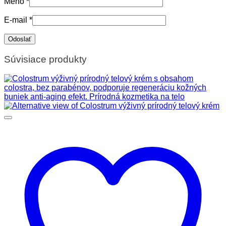
Meno
*
E-mail
*
Súvisiace produkty