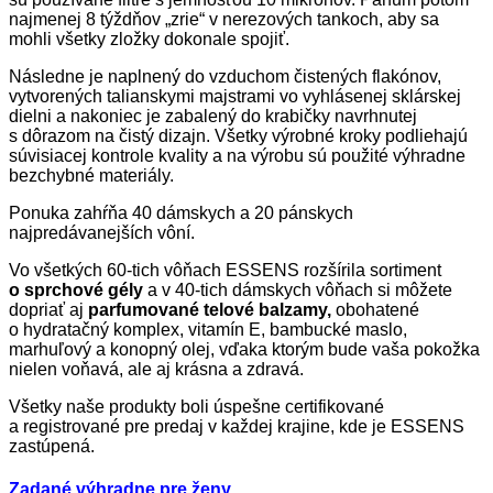
najmenej 8 týždňov „zrie“ v nerezových tankoch, aby sa
mohli všetky zložky dokonale spojiť.
Následne je naplnený do vzduchom čistených flakónov,
vytvorených talianskymi majstrami vo vyhlásenej sklárskej
dielni a nakoniec je zabalený do krabičky navrhnutej
s dôrazom na čistý dizajn. Všetky výrobné kroky podliehajú
súvisiacej kontrole kvality a na výrobu sú použité výhradne
bezchybné materiály.
Ponuka zahŕňa 40 dámskych a 20 pánskych
najpredávanejších vôní.
Vo všetkých 60-tich vôňach ESSENS rozšírila sortiment
o sprchové gély
a v 40-tich dámskych vôňach si môžete
dopriať aj
parfumované telové balzamy,
obohatené
o hydratačný komplex, vitamín E, bambucké maslo,
marhuľový a konopný olej, vďaka ktorým bude vaša pokožka
nielen voňavá, ale aj krásna a zdravá.
Všetky naše produkty boli úspešne certifikované
a registrované pre predaj v každej krajine, kde je ESSENS
zastúpená.
Zadané výhradne pre ženy