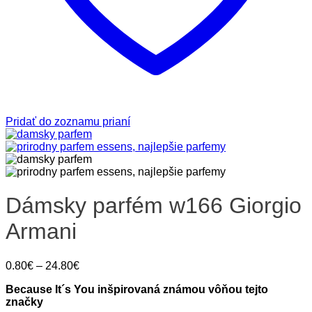
Pridať do zoznamu prianí
Dámsky parfém w166 Giorgio
Armani
Price
0.80
€
–
24.80
€
range:
Because It´s You inšpirovaná známou vôňou tejto
0.80€
značky
through