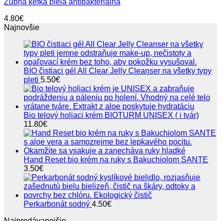
Zubná kefka biela antibakteriálna
4.80
€
Najnovšie
BIO čistiaci gél All Clear Jelly Cleanser na všetky typy
pleti
5.50
€
Bio telový holiaci krém BIOTURM UNISEX ( i tvár)
11.80
€
Hand Reset bio krém na ruky s Bakuchiolom SANTE
3.50
€
Perkarbonát sodný
4.50
€
Najpredávanejšie