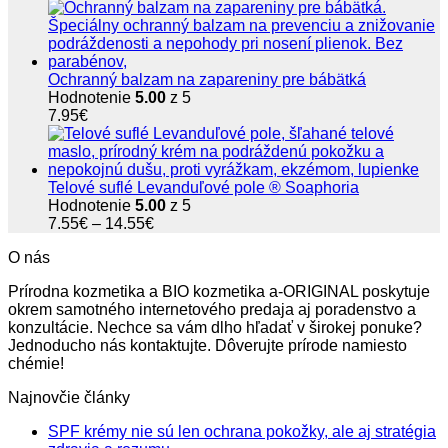
Ochranný balzam na zapareniny pre bábätká
Hodnotenie
5.00
z 5
7.95
€
Telové suflé Levanduľové pole ® Soaphoria
Hodnotenie
5.00
z 5
Price
7.55
€
–
14.55
€
range:
O nás
7.55€
through
Prírodna kozmetika a BIO kozmetika a-ORIGINAL poskytuje
14.55€
okrem samotného internetového predaja aj poradenstvo a
konzultácie. Nechce sa vám dlho hľadať v širokej ponuke?
Jednoducho nás kontaktujte. Dôverujte prírode namiesto
chémie!
Najnovčie články
SPF krémy nie sú len ochrana pokožky, ale aj stratégia