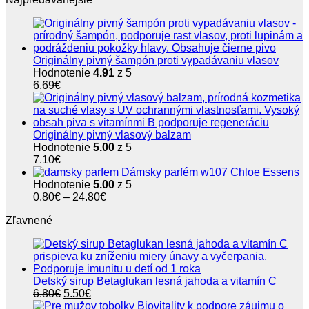
Originálny pivný šampón proti vypadávaniu vlasov
Hodnotenie
4.91
z 5
6.69
€
Originálny pivný vlasový balzam
Hodnotenie
5.00
z 5
7.10
€
Dámsky parfém w107 Chloe Essens
Hodnotenie
5.00
z 5
Price
0.80
€
–
24.80
€
range:
Zľavnené
0.80€
through
24.80€
Detský sirup Betaglukan lesná jahoda a vitamín C
Pôvodná
Aktuálna
6.80
€
5.50
€
cena
cena