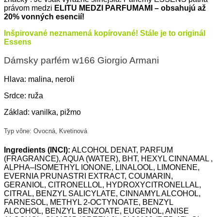
právom medzi
ELITU MEDZI PARFUMAMI – obsahujú až
20% vonných esencií!
Inšpirované neznamená kopírované! Stále je to originál
Essens
Dámsky parfém w166 Giorgio Armani
Hlava: malina, neroli
Srdce: ruža
Základ: vanilka, pižmo
Typ vône: Ovocná, Kvetinová
Ingredients
(INCI):
ALCOHOL DENAT, PARFUM
(FRAGRANCE), AQUA (WATER), BHT, HEXYL CINNAMAL ,
ALPHA–ISOMETHYL IONONE, LINALOOL, LIMONENE,
EVERNIA PRUNASTRI EXTRACT, COUMARIN,
GERANIOL, CITRONELLOL, HYDROXYCITRONELLAL,
CITRAL, BENZYL SALICYLATE, CINNAMYL ALCOHOL,
FARNESOL, METHYL 2-OCTYNOATE, BENZYL
ALCOHOL, BENZYL BENZOATE, EUGENOL, ANISE