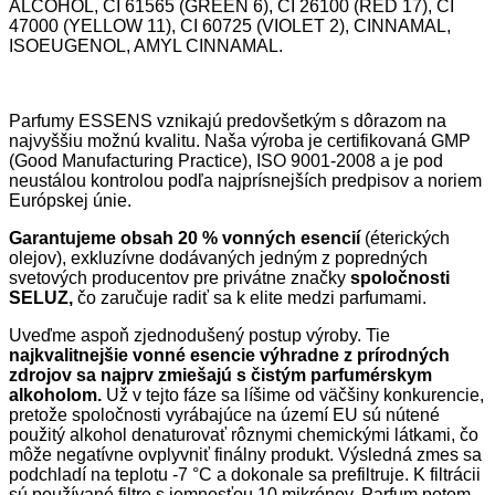
ALCOHOL, CI 61565 (GREEN 6), CI 26100 (RED 17), CI
47000 (YELLOW 11), CI 60725 (VIOLET 2), CINNAMAL,
ISOEUGENOL, AMYL CINNAMAL.
Parfumy ESSENS vznikajú predovšetkým s dôrazom na
najvyššiu možnú kvalitu. Naša výroba je certifikovaná GMP
(Good Manufacturing Practice), ISO 9001-2008 a je pod
neustálou kontrolou podľa najprísnejších predpisov a noriem
Európskej únie.
Garantujeme obsah 20 % vonných esencií
(éterických
olejov), exkluzívne dodávaných jedným z popredných
svetových producentov pre privátne značky
spoločnosti
SELUZ,
čo zaručuje radiť sa k elite medzi parfumami.
Uveďme aspoň zjednodušený postup výroby. Tie
najkvalitnejšie vonné esencie výhradne z prírodných
zdrojov sa najprv zmiešajú s čistým parfumérskym
alkoholom.
Už v tejto fáze sa líšime od väčšiny konkurencie,
pretože spoločnosti vyrábajúce na území EU sú nútené
použitý alkohol denaturovať rôznymi chemickými látkami, čo
môže negatívne ovplyvniť finálny produkt. Výsledná zmes sa
podchladí na teplotu -7 °C a dokonale sa prefiltruje. K filtrácii
sú používané filtre s jemnosťou 10 mikrónov. Parfum potom