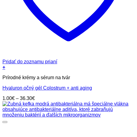
Pridať do zoznamu prianí
+
Tento
Prírodné krémy a sérum na tvár
produkt
má
Hyaluron očný gél Colostrum + anti aging
viacero
variantov.
Price
1.00
€
–
36.30
€
Možnosti
range:
si
1.00€
môžete
through
vybrať
36.30€
na
stránke
produktu.