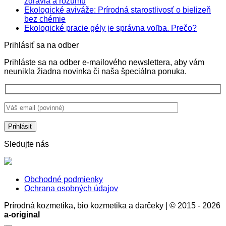
Žiadne
zdravia a rozumu
komentáre
Ekologické aviváže: Prírodná starostlivosť o bielizeň
na
Žiadne
bez chémie
SPF
komentáre
Žiadne
Ekologické pracie gély je správna voľba. Prečo?
na
krémy
komentá
Prihlásiť sa na odber
Ekologické
nie
na
aviváže:
sú
Ekologi
Prihláste sa na odber e-mailového newslettera, aby vám
Prírodná
len
pracie
neunikla žiadna novinka či naša špeciálna ponuka.
starostlivosť
ochrana
gély
o
pokožky,
je
bielizeň
ale
správna
bez
aj
voľba.
chémie
stratégia
Prečo?
zdravia
a
rozumu
Sledujte nás
Obchodné podmienky
Ochrana osobných údajov
Prírodná kozmetika, bio kozmetika a darčeky | © 2015 - 2026
a-original