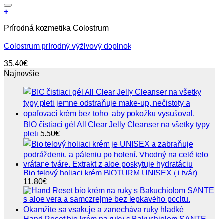
Pridať do zoznamu prianí
+
Prírodná kozmetika Colostrum
Colostrum prírodný výživový doplnok
35.40
€
Najnovšie
BIO čistiaci gél All Clear Jelly Cleanser na všetky typy
pleti
5.50
€
Bio telový holiaci krém BIOTURM UNISEX ( i tvár)
11.80
€
Hand Reset bio krém na ruky s Bakuchiolom SANTE