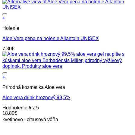
Pridať do zoznamu prianí
+
Holenie
Aloe Vera pena na holenie Allantoin UNISEX
7.30
€
Pridať do zoznamu prianí
+
Prírodná kozmetika Aloe vera
Aloe vera drink hroznový 99,5%
Hodnotenie
5
z 5
18.80
€
kvetinovo - citrusová vôňa