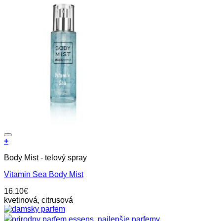
Pridať do zoznamu prianí
+
Body Mist - telový spray
Vitamin Sea Body Mist
16.10
€
kvetinová, citrusová