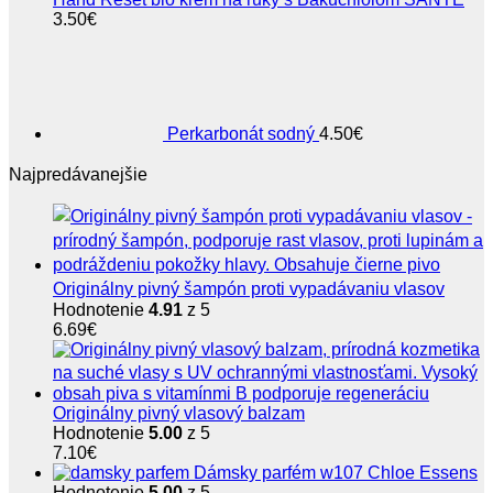
3.50
€
Perkarbonát sodný
4.50
€
Najpredávanejšie
Originálny pivný šampón proti vypadávaniu vlasov
Hodnotenie
4.91
z 5
6.69
€
Originálny pivný vlasový balzam
Hodnotenie
5.00
z 5
7.10
€
Dámsky parfém w107 Chloe Essens
Hodnotenie
5.00
z 5