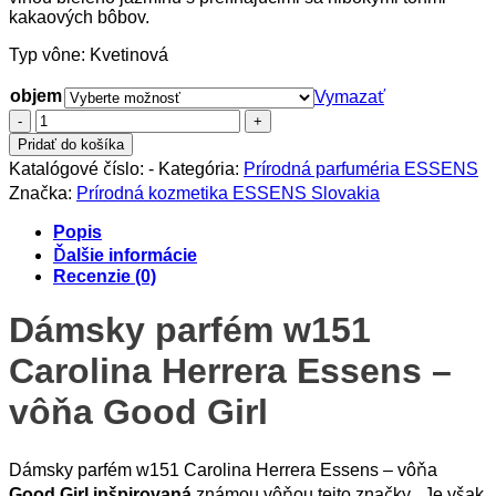
kakaových bôbov.
Typ vône: Kvetinová
objem
Vymazať
množstvo
Dámsky
Pridať do košíka
parfém
Katalógové číslo:
-
Kategória:
Prírodná parfuméria ESSENS
w151
Značka:
Prírodná kozmetika ESSENS Slovakia
Carolina
Herrera
Popis
Ďalšie informácie
Recenzie (0)
Dámsky parfém w151
Carolina Herrera Essens –
vôňa Good Girl
Dámsky parfém w151 Carolina Herrera Essens – vôňa
Good Girl inšpirovaná
známou vôňou tejto značky . Je však