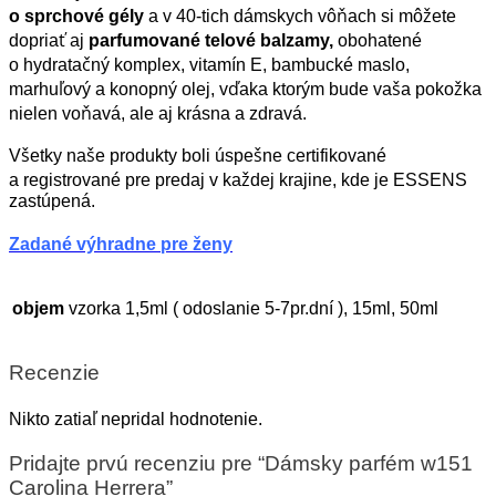
o sprchové gély
a v 40-tich dámskych vôňach si môžete
dopriať aj
parfumované telové balzamy,
obohatené
o hydratačný komplex, vitamín E, bambucké maslo,
marhuľový a konopný olej, vďaka ktorým bude vaša pokožka
nielen voňavá, ale aj krásna a zdravá.
Všetky naše produkty boli úspešne certifikované
a registrované pre predaj v každej krajine, kde je ESSENS
zastúpená.
Zadané výhradne pre ženy
objem
vzorka 1,5ml ( odoslanie 5-7pr.dní ), 15ml, 50ml
Recenzie
Nikto zatiaľ nepridal hodnotenie.
Pridajte prvú recenziu pre “Dámsky parfém w151
Carolina Herrera”