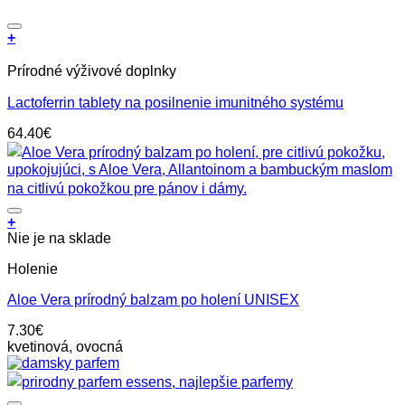
Pridať do zoznamu prianí
+
Prírodné výživové doplnky
Lactoferrin tablety na posilnenie imunitného systému
64.40
€
Pridať do zoznamu prianí
+
Nie je na sklade
Holenie
Aloe Vera prírodný balzam po holení UNISEX
7.30
€
kvetinová, ovocná