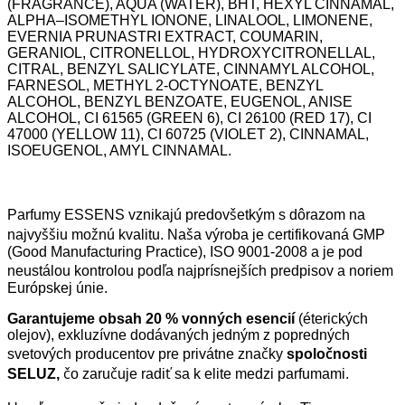
(FRAGRANCE), AQUA (WATER), BHT, HEXYL CINNAMAL,
ALPHA–ISOMETHYL IONONE, LINALOOL, LIMONENE,
EVERNIA PRUNASTRI EXTRACT, COUMARIN,
GERANIOL, CITRONELLOL, HYDROXYCITRONELLAL,
CITRAL, BENZYL SALICYLATE, CINNAMYL ALCOHOL,
FARNESOL, METHYL 2-OCTYNOATE, BENZYL
ALCOHOL, BENZYL BENZOATE, EUGENOL, ANISE
ALCOHOL, CI 61565 (GREEN 6), CI 26100 (RED 17), CI
47000 (YELLOW 11), CI 60725 (VIOLET 2), CINNAMAL,
ISOEUGENOL, AMYL CINNAMAL.
Parfumy ESSENS vznikajú predovšetkým s dôrazom na
najvyššiu možnú kvalitu. Naša výroba je certifikovaná GMP
(Good Manufacturing Practice), ISO 9001-2008 a je pod
neustálou kontrolou podľa najprísnejších predpisov a noriem
Európskej únie.
Garantujeme obsah 20 % vonných esencií
(éterických
olejov), exkluzívne dodávaných jedným z popredných
svetových producentov pre privátne značky
spoločnosti
SELUZ,
čo zaručuje radiť sa k elite medzi parfumami.