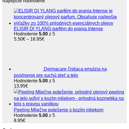
bola:
je:
Najlepšie hodnotené
15.50€.
14.85€.
ELISIR DI YLANG parfém do prania Intense
Hodnotenie
5.00
z 5
Price
5.50
€
–
16.95
€
range:
5.50€
through
16.95€
Dermacare čistiaca emulzia na
posilnenie pre suchú pleť a telo
Hodnotenie
5.00
z 5
13.95
€
Peeling Mliečne potešenie s kozím mliekom
Hodnotenie
5.00
z 5
8.95
€