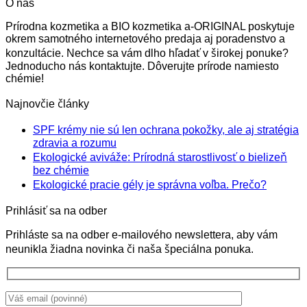
O nás
Prírodna kozmetika a BIO kozmetika a-ORIGINAL poskytuje
okrem samotného internetového predaja aj poradenstvo a
konzultácie. Nechce sa vám dlho hľadať v širokej ponuke?
Jednoducho nás kontaktujte. Dôverujte prírode namiesto
chémie!
Najnovčie články
SPF krémy nie sú len ochrana pokožky, ale aj stratégia
zdravia a rozumu
Žiadne
Ekologické aviváže: Prírodná starostlivosť o bielizeň
komentáre
na
bez chémie
Žiadne
SPF
Žiadne
Ekologické pracie gély je správna voľba. Prečo?
komentáre
krémy
na
komentá
nie
Ekologické
na
Prihlásiť sa na odber
sú
Ekologi
aviváže:
len
pracie
Prihláste sa na odber e-mailového newslettera, aby vám
Prírodná
ochrana
gély
neunikla žiadna novinka či naša špeciálna ponuka.
starostlivosť
pokožky,
je
o
ale
správna
bielizeň
aj
voľba.
bez
stratégia
Prečo?
chémie