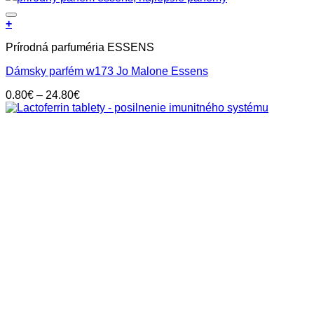
Pridať do zoznamu prianí
+
Tento
Prírodná parfuméria ESSENS
produkt
má
Dámsky parfém w173 Jo Malone Essens
viacero
variantov.
Price
0.80
€
–
24.80
€
Možnosti
range:
si
0.80€
môžete
through
vybrať
24.80€
na
stránke
produktu.