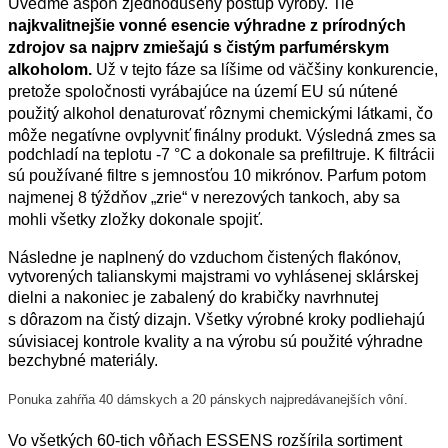
Uveďme aspoň zjednodušený postup výroby. Tie
najkvalitnejšie vonné esencie výhradne z prírodných
zdrojov sa najprv zmiešajú s čistým parfumérskym
alkoholom.
Už v tejto fáze sa líšime od väčšiny konkurencie,
pretože spoločnosti vyrábajúce na území EU sú nútené
použitý alkohol denaturovať rôznymi chemickými látkami, čo
môže negatívne ovplyvniť finálny produkt. Výsledná zmes sa
podchladí na teplotu -7 °C a dokonale sa prefiltruje. K filtrácii
sú používané filtre s jemnosťou 10 mikrónov. Parfum potom
najmenej 8 týždňov „zrie“ v nerezových tankoch, aby sa
mohli všetky zložky dokonale spojiť.
Následne je naplnený do vzduchom čistených flakónov,
vytvorených talianskymi majstrami vo vyhlásenej sklárskej
dielni a nakoniec je zabalený do krabičky navrhnutej
s dôrazom na čistý dizajn. Všetky výrobné kroky podliehajú
súvisiacej kontrole kvality a na výrobu sú použité výhradne
bezchybné materiály.
Ponuka zahŕňa 40 dámskych a 20 pánskych najpredávanejších vôní.
Vo všetkých 60-tich vôňach ESSENS rozšírila sortiment