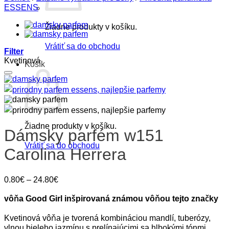
ESSENS
Žiadne produkty v košíku.
Vrátiť sa do obchodu
Filter
Kvetinová
Košík
Pridať do zoznamu prianí
Žiadne produkty v košíku.
Dámsky parfém w151
Vrátiť sa do obchodu
Carolina Herrera
Price
0.80
€
–
24.80
€
range:
0.80€
vôňa Good Girl inšpirovaná známou vôňou tejto značky
through
24.80€
Kvetinová vôňa je tvorená kombináciou mandlí, tuberózy,
vlnou bieleho jazmínu s prelínajúcimi sa hlbokými tónmi