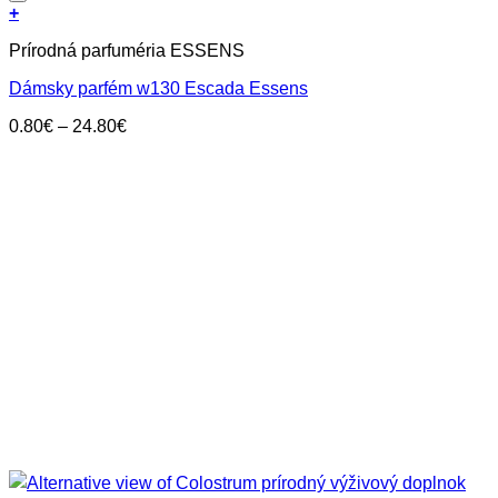
Pridať do zoznamu prianí
+
Tento
Prírodná parfuméria ESSENS
produkt
má
Dámsky parfém w130 Escada Essens
viacero
variantov.
Price
0.80
€
–
24.80
€
Možnosti
range:
si
0.80€
môžete
through
vybrať
24.80€
na
stránke
produktu.