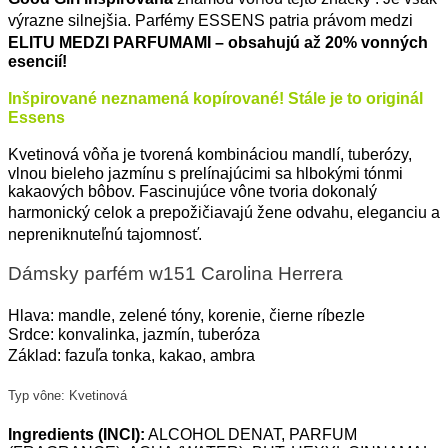
výrazne silnejšia. Parfémy ESSENS patria právom medzi
ELITU MEDZI PARFUMAMI – obsahujú až 20% vonných
esencií!
Inšpirované neznamená kopírované! Stále je to originál
Essens
Kvetinová vôňa je tvorená kombináciou mandlí, tuberózy,
vlnou bieleho jazmínu s prelínajúcimi sa hlbokými tónmi
kakaových bôbov. Fascinujúce vône tvoria dokonalý
harmonický celok a prepožičiavajú žene odvahu, eleganciu a
nepreniknuteľnú tajomnosť.
Dámsky parfém w151 Carolina Herrera
Hlava: mandle, zelené tóny, korenie, čierne ríbezle
Srdce: konvalinka, jazmín, tuberóza
Základ: fazuľa tonka, kakao, ambra
Typ vône: Kvetinová
Ingredients
(INCI):
ALCOHOL DENAT, PARFUM