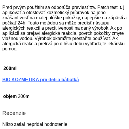
Pred prvým použitím sa odporúča previesť tzv. Patch test, t. j.
aplikovať a otestovať kozmetický prípravok na jeho
znášanlivosť na malej plôške pokožky, najlepšie na zápästí a
počkať 24h. Touto metódou sa môže predísť nástupu
alergických reakcií a precitlivenosti na daný výrobok. Ak po
aplikácii sa prejaví alergická reakcia, povrch pokožky zmyte
vlažnou vodou. Výrobok okamžite prestaňte používať. Ak
alergická reakcia pretrvá po dlhšiu dobu vyhľadajte lekársku
pomoc.
200ml
BIO KOZMETIKA pre deti a bábätká
objem
200ml
Recenzie
Nikto zatiaľ nepridal hodnotenie.