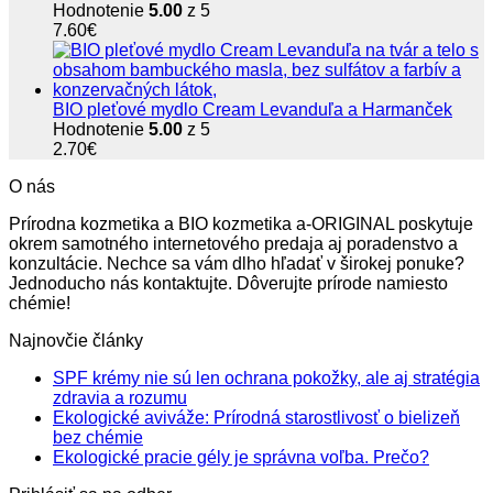
Hodnotenie
5.00
z 5
7.60
€
BIO pleťové mydlo Cream Levanduľa a Harmanček
Hodnotenie
5.00
z 5
2.70
€
O nás
Prírodna kozmetika a BIO kozmetika a-ORIGINAL poskytuje
okrem samotného internetového predaja aj poradenstvo a
konzultácie. Nechce sa vám dlho hľadať v širokej ponuke?
Jednoducho nás kontaktujte. Dôverujte prírode namiesto
chémie!
Najnovčie články
SPF krémy nie sú len ochrana pokožky, ale aj stratégia
Žiadne
zdravia a rozumu
komentáre
Ekologické aviváže: Prírodná starostlivosť o bielizeň
na
Žiadne
bez chémie
SPF
komentáre
Žiadne
Ekologické pracie gély je správna voľba. Prečo?
na
krémy
komentá