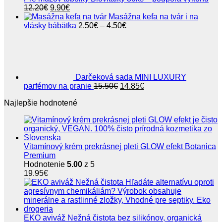
Pôvodná
Aktuálna
12.20
€
9.90
€
cena
cena
Masážna kefa na tvár i na
bola:
je:
Price
vlásky bábätka
2.50
€
–
4.50
€
12.20€.
9.90€.
range:
2.50€
through
4.50€
Darčeková sada MINI LUXURY
Pôvodná
Aktuálna
parfémov na pranie
15.50
€
14.85
€
cena
cena
Najlepšie hodnotené
bola:
je:
15.50€.
14.85€.
Vitamínový krém prekrásnej pleti GLOW efekt Botanica
Premium
Hodnotenie
5.00
z 5
19.95
€
EKO aviváž Nežná čistota bez silikónov, organická