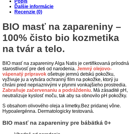
Popis
Ďalšie informácie
Recenzie (0)
BIO masť na zapareniny –
100% čisto bio kozmetika
na tvár a telo.
BIO masť na zapareniny Alga Natis je certifikovaná prírodná
starostlivosť pre deti od narodenia.
Jemný olejovo-
vápenatý prípravok
ošetruje jemnú detskú pokožku,
vyživuje ju a vytvára ochranný film na pokožke, ktorý ju
chráni pred nepriaznivými v plynmi vonkajšieho prostredia.
Zabraňuje začervenaniu a podráždeniu
. Má zásadité pH,
neutralizuje kyslosť moču, tak aby sa obnovilo pH pokožky.
S obsahom olivového oleja a limetky.Bez pridanej vône.
Hypoalergénna. Dermatologicky testovaná.
BIO masť na zapareniny pre bábätká 0+