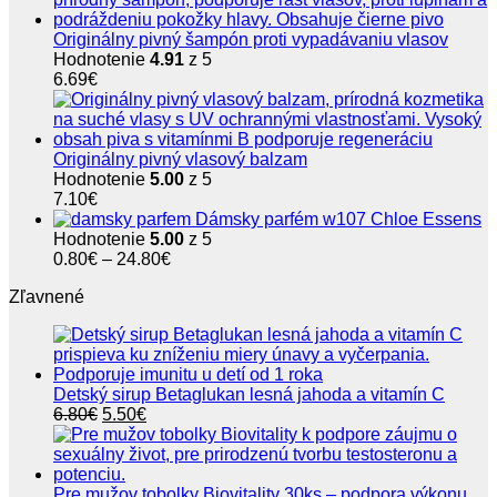
Originálny pivný šampón proti vypadávaniu vlasov
Hodnotenie
4.91
z 5
6.69
€
Originálny pivný vlasový balzam
Hodnotenie
5.00
z 5
7.10
€
Dámsky parfém w107 Chloe Essens
Hodnotenie
5.00
z 5
Price
0.80
€
–
24.80
€
range:
Zľavnené
0.80€
through
24.80€
Detský sirup Betaglukan lesná jahoda a vitamín C
Pôvodná
Aktuálna
6.80
€
5.50
€
cena
cena
bola:
je:
6.80€.
5.50€.
Pre mužov tobolky Biovitality 30ks – podpora výkonu