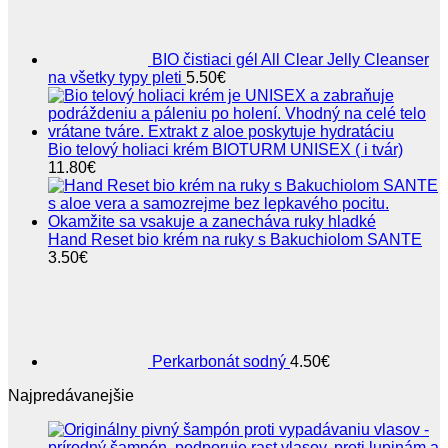
BIO čistiaci gél All Clear Jelly Cleanser
na všetky typy pleti
5.50
€
Bio telový holiaci krém BIOTURM UNISEX ( i tvár)
11.80
€
Hand Reset bio krém na ruky s Bakuchiolom SANTE
3.50
€
Perkarbonát sodný
4.50
€
Najpredávanejšie