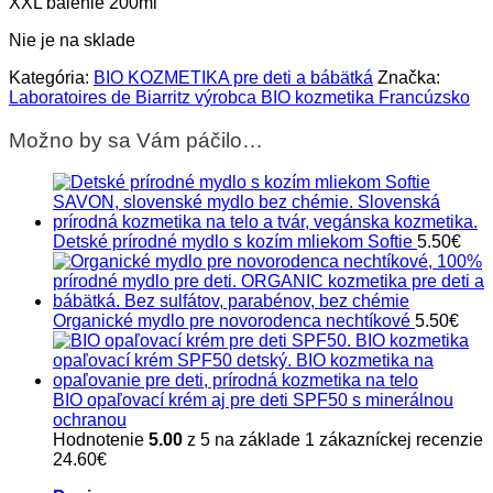
XXL balenie 200ml
Nie je na sklade
Kategória:
BIO KOZMETIKA pre deti a bábätká
Značka:
Laboratoires de Biarritz výrobca BIO kozmetika Francúzsko
Možno by sa Vám páčilo…
Detské prírodné mydlo s kozím mliekom Softie
5.50
€
Organické mydlo pre novorodenca nechtíkové
5.50
€
BIO opaľovací krém aj pre deti SPF50 s minerálnou
ochranou
Hodnotenie
5.00
z 5 na základe
1
zákazníckej recenzie
24.60
€