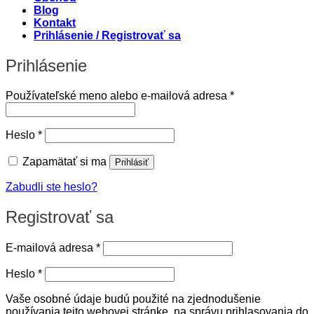
Blog
Kontakt
Prihlásenie / Registrovať sa
Prihlásenie
Povinné
Používateľské meno alebo e-mailová adresa
*
Povinné
Heslo
*
Zapamätať si ma
Prihlásiť
Zabudli ste heslo?
Registrovať sa
Povinné
E-mailová adresa
*
Povinné
Heslo
*
Vaše osobné údaje budú použité na zjednodušenie
používania tejto webovej stránke, na správu prihlasovania do