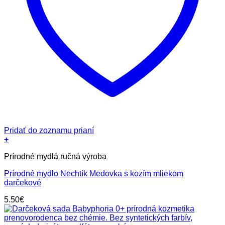
Pridať do zoznamu prianí
+
Prírodné mydlá ručná výroba
Prírodné mydlo Nechtík Medovka s kozím mliekom
darčekové
5.50
€