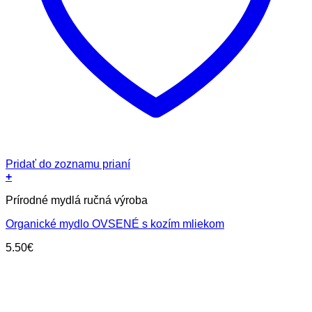
Pridať do zoznamu prianí
+
Prírodné mydlá ručná výroba
Organické mydlo OVSENÉ s kozím mliekom
5.50
€