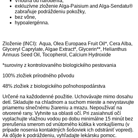
Vhodná od narodenia,
exkluzívne zloženie Alga-Paisium and Alga-Sendatu®
zabraňuje podráždeniu pokožky,
bez vône,
hypoalergénna.
Zloženie (INCI): Aqua, Olea Europaea Fruit Oil*, Cera Alba,
Glyceryl Caprylate, Algae Extract*, Glycerin**, Helianthus
Annuus Seed Oil, Tocopherol, Calcium Hydroxide
*suroviny z kontrolovaného biologického pestovania
100% zložiek prírodného pôvodu
48% zložiek z biologického poľnohospodárstva
Určené na každodenné použitie. Uchovávajte mimo dosahu
detí. Skladujte na chladnom a suchom mieste a nevystavujte
priamemu slnečnému žiareniu a mrazu. Nepoužívať na
otvorené rany. Vyhnite sa oblasti očí. Pri zasiahnutí očí
vyplachujte vlažnou vodou po dobu minimálne 15 minút bez
prerušenia smerom od vnútorného kútika k vonkajšiemu (v
prípade nosenia kontaktných šošoviek ich odstrániť vopred).
Ak dôjde k podráždeniu, vyhľadajte lekársku pomoc.