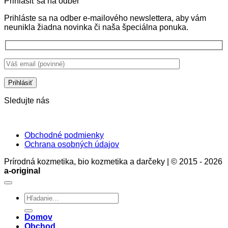
Prihlásiť sa na odber
Ekologické
nie
na
aviváže:
sú
Ekologi
Prihláste sa na odber e-mailového newslettera, aby vám
Prírodná
len
pracie
neunikla žiadna novinka či naša špeciálna ponuka.
starostlivosť
ochrana
gély
o
pokožky,
je
bielizeň
ale
správna
bez
aj
voľba.
chémie
stratégia
Prečo?
zdravia
a
rozumu
Sledujte nás
Obchodné podmienky
Ochrana osobných údajov
Prírodná kozmetika, bio kozmetika a darčeky | © 2015 - 2026
a-original
Hľadať:
Domov
Obchod