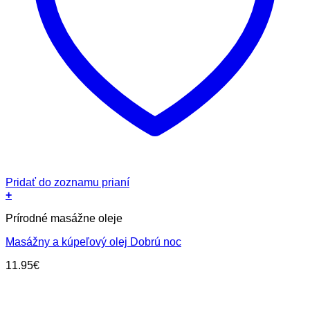
Pridať do zoznamu prianí
+
Prírodné masážne oleje
Masážny a kúpeľový olej Dobrú noc
11.95
€