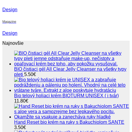
Design
Magazine
Design
Najnovšie
BIO čistiaci gél All Clear Jelly Cleanser na všetky typy
pleti
5.50
€
Bio telový holiaci krém BIOTURM UNISEX ( i tvár)
11.80
€
Hand Reset bio krém na ruky s Bakuchiolom SANTE
3.50
€