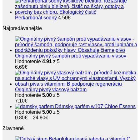
Perkarbonát sodný
4.50
€
Najpredávanejšie
Originálny pivný šampón proti vypadávaniu vlasov
Hodnotenie
4.91
z 5
6.69
€
Originálny pivný vlasový balzam
Hodnotenie
5.00
z 5
7.10
€
Dámsky parfém w107 Chloe Essens
Hodnotenie
5.00
z 5
Price
0.80
€
–
24.80
€
range:
Zľavnené
0.80€
through
24.80€