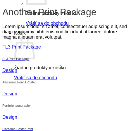
Another Print Package
Žiadne produkty v košíku.
Vrátiť sa do obchodu
Lorem ipsum dolor sit amet, consectetuer adipiscing elit, sed
diam nonummy nibh euismod tincidunt ut laoreet dolore
Košík
magna aliquam erat volutpat.
FL3 Print Package
FL3 Print Package
Žiadne produkty v košíku.
Design
Vrátiť sa do obchodu
Awesome Pencil Poster
Design
Portfolio typography
Design
Flatsome Poster Print