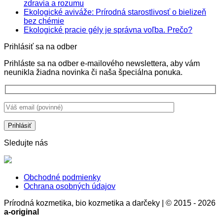
Žiadne
zdravia a rozumu
komentáre
Ekologické aviváže: Prírodná starostlivosť o bielizeň
na
Žiadne
bez chémie
SPF
komentáre
Žiadne
Ekologické pracie gély je správna voľba. Prečo?
na
krémy
komentá
Prihlásiť sa na odber
Ekologické
nie
na
aviváže:
sú
Ekologi
Prihláste sa na odber e-mailového newslettera, aby vám
Prírodná
len
pracie
neunikla žiadna novinka či naša špeciálna ponuka.
starostlivosť
ochrana
gély
o
pokožky,
je
bielizeň
ale
správna
bez
aj
voľba.
chémie
stratégia
Prečo?
zdravia
a
rozumu
Sledujte nás
Obchodné podmienky
Ochrana osobných údajov
Prírodná kozmetika, bio kozmetika a darčeky | © 2015 - 2026
a-original