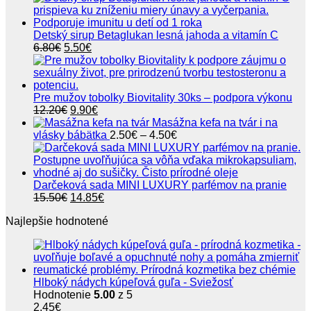
Detský sirup Betaglukan lesná jahoda a vitamín C
Pôvodná
Aktuálna
6.80
€
5.50
€
cena
cena
bola:
je:
6.80€.
5.50€.
Pre mužov tobolky Biovitality 30ks – podpora výkonu
Pôvodná
Aktuálna
12.20
€
9.90
€
cena
cena
Masážna kefa na tvár i na
bola:
je:
Price
vlásky bábätka
2.50
€
–
4.50
€
12.20€.
9.90€.
range:
2.50€
through
4.50€
Darčeková sada MINI LUXURY parfémov na pranie
Pôvodná
Aktuálna
15.50
€
14.85
€
cena
cena
Najlepšie hodnotené
bola:
je:
15.50€.
14.85€.
Hlboký nádych kúpeľová guľa - Sviežosť
Hodnotenie
5.00
z 5
2.45
€