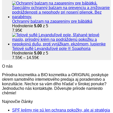
Ochranný balzam na zapareniny pre bábätká
Hodnotenie
5.00
z 5
7.95
€
Telové suflé Levanduľové pole ® Soaphoria
Hodnotenie
5.00
z 5
Price
7.55
€
–
14.55
€
range:
O nás
7.55€
through
Prírodna kozmetika a BIO kozmetika a-ORIGINAL poskytuje
14.55€
okrem samotného internetového predaja aj poradenstvo a
konzultácie. Nechce sa vám dlho hľadať v širokej ponuke?
Jednoducho nás kontaktujte. Dôverujte prírode namiesto
chémie!
Najnovčie články
SPF krémy nie sú len ochrana pokožky, ale aj stratégia