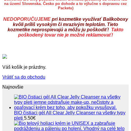
na území Slovenska. Česko po dohode a to výlučne s dopravou cez
Packetu)
NEDOPORUČUJEME
pri kozmetike využívať Balíkoboxy
kvôli príliš vysokým či mrazivým teplotám. Tieto
kozmetike neprospievajú a môžu ju poškodiť!
Takto
poškodený tovar nie je možné reklamovať!
Váš košík je prázdny.
Vrátiť sa do obchodu
Najnovšie
BIO čistiaci gél All Clear Jelly Cleanser na všetky typy
pleti
5.50
€