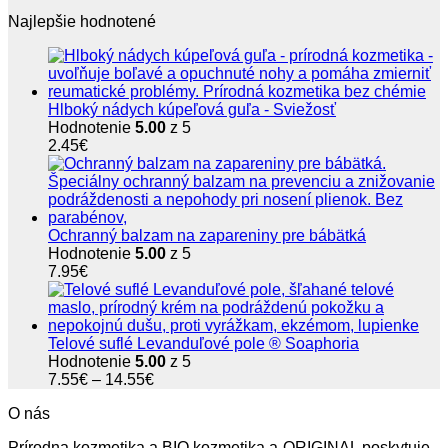
cena
cena
Najlepšie hodnotené
bola:
je:
15.50€.
14.85€.
Hlboký nádych kúpeľová guľa - Sviežosť
Hodnotenie
5.00
z 5
2.45
€
Ochranný balzam na zapareniny pre bábätká
Hodnotenie
5.00
z 5
7.95
€
Telové suflé Levanduľové pole ® Soaphoria
Hodnotenie
5.00
z 5
Price
7.55
€
–
14.55
€
range:
O nás
7.55€
through
Prírodna kozmetika a BIO kozmetika a-ORIGINAL poskytuje