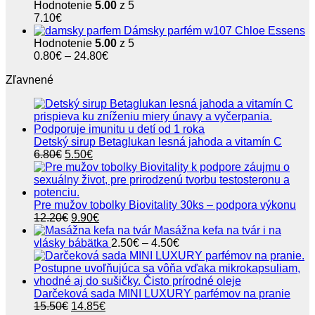
Hodnotenie
5.00
z 5
7.10
€
Dámsky parfém w107 Chloe Essens
Hodnotenie
5.00
z 5
Price
0.80
€
–
24.80
€
range:
Zľavnené
0.80€
through
24.80€
Detský sirup Betaglukan lesná jahoda a vitamín C
Pôvodná
Aktuálna
6.80
€
5.50
€
cena
cena
bola:
je:
6.80€.
5.50€.
Pre mužov tobolky Biovitality 30ks – podpora výkonu
Pôvodná
Aktuálna
12.20
€
9.90
€
cena
cena
Masážna kefa na tvár i na
bola:
je:
Price
vlásky bábätka
2.50
€
–
4.50
€
12.20€.
9.90€.
range:
2.50€
through
4.50€
Darčeková sada MINI LUXURY parfémov na pranie
Pôvodná
Aktuálna
15.50
€
14.85
€