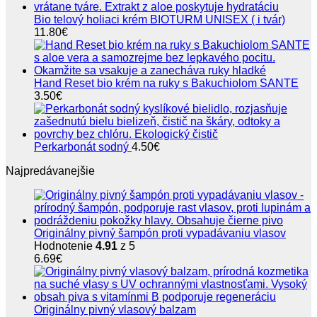
Bio telový holiaci krém BIOTURM UNISEX ( i tvár)
11.80
€
Hand Reset bio krém na ruky s Bakuchiolom SANTE
3.50
€
Perkarbonát sodný
4.50
€
Najpredávanejšie
Originálny pivný šampón proti vypadávaniu vlasov
Hodnotenie
4.91
z 5
6.69
€
Originálny pivný vlasový balzam