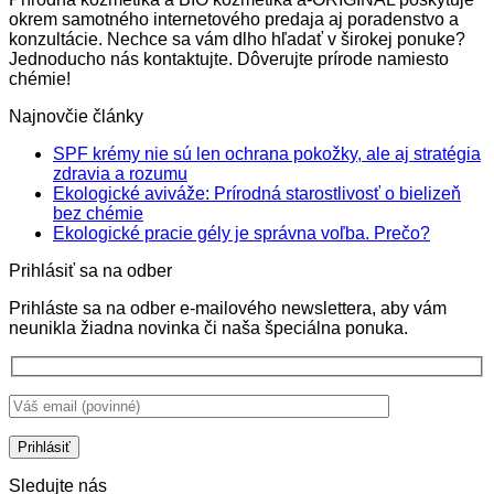
14.55€
okrem samotného internetového predaja aj poradenstvo a
konzultácie. Nechce sa vám dlho hľadať v širokej ponuke?
Jednoducho nás kontaktujte. Dôverujte prírode namiesto
chémie!
Najnovčie články
SPF krémy nie sú len ochrana pokožky, ale aj stratégia
Žiadne
zdravia a rozumu
komentáre
Ekologické aviváže: Prírodná starostlivosť o bielizeň
na
Žiadne
bez chémie
SPF
komentáre
Žiadne
Ekologické pracie gély je správna voľba. Prečo?
na
krémy
komentá
Prihlásiť sa na odber
Ekologické
nie
na
aviváže:
sú
Ekologi
Prihláste sa na odber e-mailového newslettera, aby vám
Prírodná
len
pracie
neunikla žiadna novinka či naša špeciálna ponuka.
starostlivosť
ochrana
gély
o
pokožky,
je
bielizeň
ale
správna
bez
aj
voľba.
chémie
stratégia
Prečo?
zdravia
a
rozumu
Sledujte nás